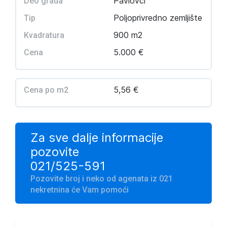
Pavlovci
Deo grada
Poljoprivredno zemljište
Tip
900 m2
Kvadratura
5.000 €
Cena
5,56 €
Cena po m2
Za sve dalje informacije
pozovite
021/525-591
Pozovite broj i neko od agenata iz 021
nekretnina će Vam pomoći