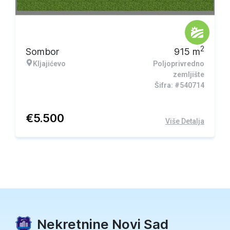
2
Sombor
915
m
Kljajićevo
Poljoprivredno
zemljište
Šifra: #540714
€
5.500
Više Detalja
Nekretnine Novi Sad