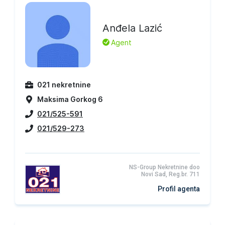
Anđela Lazić
L
Agent
021 nekretnine
Maksima Gorkog 6
021/525-591
021/529-273
NS-Group Nekretnine doo
Novi Sad, Reg.br. 711
Profil agenta