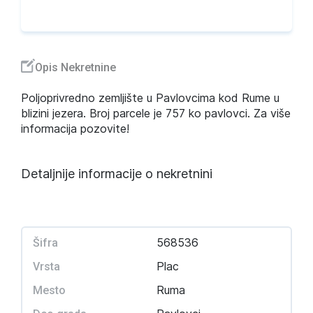
Opis Nekretnine
Poljoprivredno zemljište u Pavlovcima kod Rume u
blizini jezera. Broj parcele je 757 ko pavlovci. Za više
informacija pozovite!
Detaljnije informacije o nekretnini
568536
Šifra
Plac
Vrsta
Ruma
Mesto