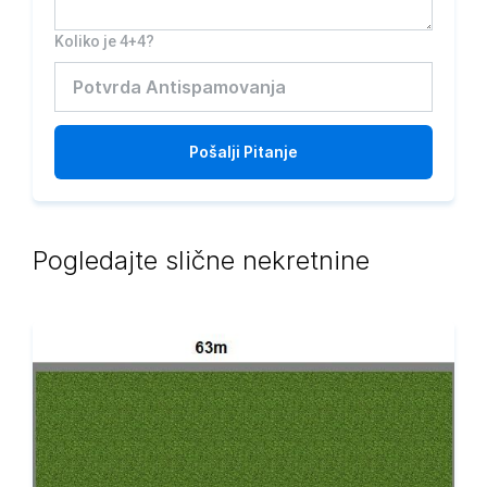
Koliko je 4+4?
Pošalji
Pitanje
Pogledajte slične nekretnine