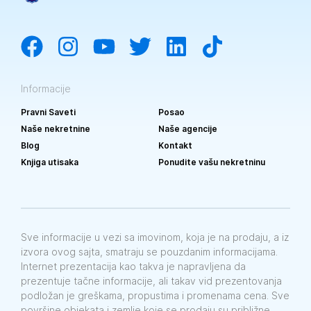
Informacije
Pravni Saveti
Posao
Naše nekretnine
Naše agencije
Blog
Kontakt
Knjiga utisaka
Ponudite vašu nekretninu
Sve informacije u vezi sa imovinom, koja je na prodaju, a iz
izvora ovog sajta, smatraju se pouzdanim informacijama.
Internet prezentacija kao takva je napravljena da
prezentuje tačne informacije, ali takav vid prezentovanja
podložan je greškama, propustima i promenama cena. Sve
površine objekata i zemlje koje se prodaju su približne.