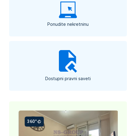
Ponudite nekretninu
Dostupni pravni saveti
360°
Hit