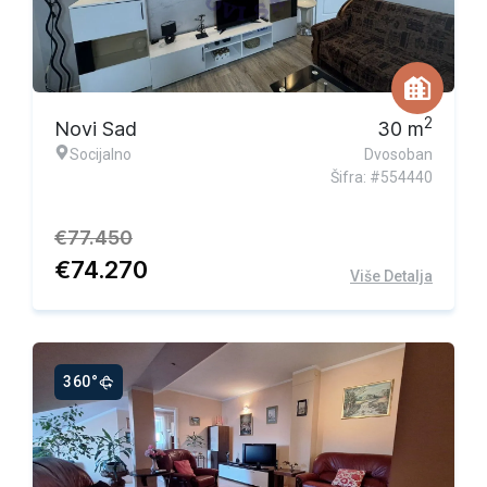
Ekskluzivna ponuda
2
Novi Sad
30
m
Socijalno
Dvosoban
Šifra: #554440
€
77.450
€
74.270
Više Detalja
360°