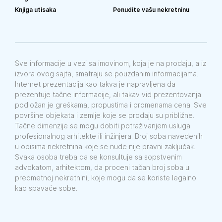
Knjiga utisaka
Ponudite vašu nekretninu
Sve informacije u vezi sa imovinom, koja je na prodaju, a iz
izvora ovog sajta, smatraju se pouzdanim informacijama.
Internet prezentacija kao takva je napravljena da
prezentuje tačne informacije, ali takav vid prezentovanja
podložan je greškama, propustima i promenama cena. Sve
površine objekata i zemlje koje se prodaju su približne.
Tačne dimenzije se mogu dobiti potraživanjem usluga
profesionalnog arhitekte ili inžinjera. Broj soba navedenih
u opisima nekretnina koje se nude nije pravni zaključak.
Svaka osoba treba da se konsultuje sa sopstvenim
advokatom, arhitektom, da proceni tačan broj soba u
predmetnoj nekretnini, koje mogu da se koriste legalno
kao spavaće sobe.