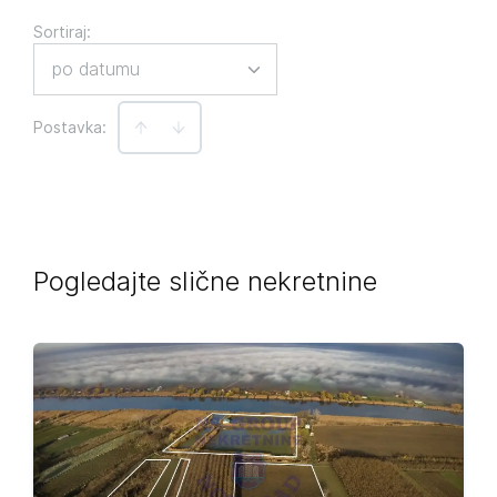
Sortiraj
:
po datumu
Postavka:
Pogledajte slične nekretnine