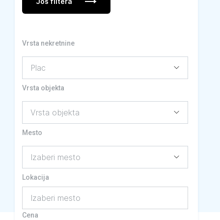
Još filtera
Vrsta nekretnine
Vrsta objekta
Mesto
Lokacija
Izaberi mesto
Cena