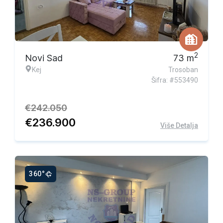
Ekskluzivna ponuda
2
Novi Sad
73
m
Kej
Trosoban
Šifra: #553490
€
242.050
€
236.900
Više Detalja
360°