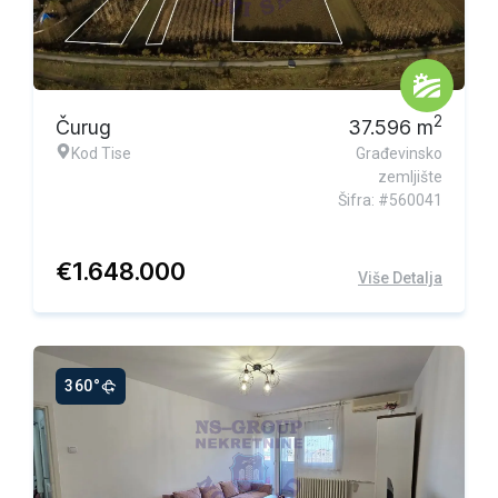
Ekskluzivna ponuda
2
Čurug
37.596
m
Kod Tise
Građevinsko
zemljište
Šifra: #560041
€
1.648.000
Više Detalja
360°