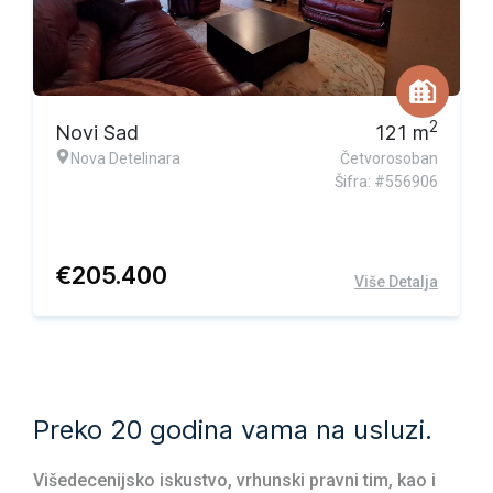
Ekskluzivna ponuda
2
Novi Sad
121
m
Nova Detelinara
Četvorosoban
Šifra: #556906
€
205.400
Više Detalja
Preko 20 godina vama na usluzi.
Višedecenijsko iskustvo, vrhunski pravni tim, kao i