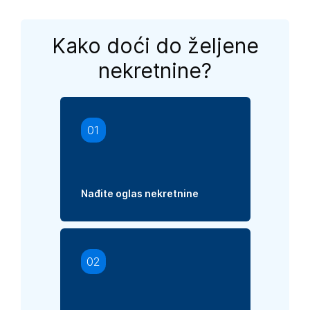
Kako doći do željene
nekretnine?
01
Nađite oglas nekretnine
02