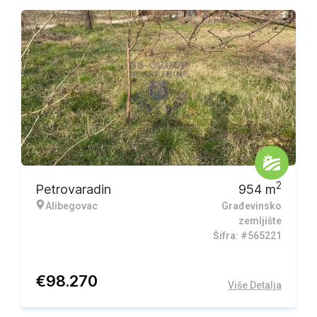
2
Petrovaradin
954
m
Alibegovac
Građevinsko
zemljište
Šifra: #565221
€
98.270
Više Detalja