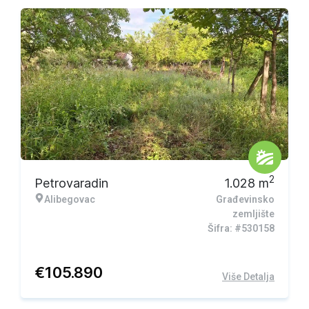
2
Petrovaradin
1.028
m
Alibegovac
Građevinsko
zemljište
Šifra: #530158
€
105.890
Više Detalja