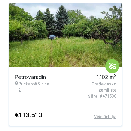
2
Petrovaradin
1.102
m
Puckaroš Širine
Građevinsko
2
zemljište
Šifra: #471530
€
113.510
Više Detalja