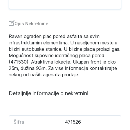
Opis Nekretnine
Ravan ograđen plac pored asfalta sa svim
infrastrukturnim elementima. U naseljenom mestu u
blizini autobuske stanice. U blizina placa prolazi gas.
Mogućnost kupovine identičnog placa pored
(471530). Atraktivna lokacija. Ukupan front je oko
25m, dužina 93m. Za vise informacija kontaktirajte
nekog od naših agenata prodaje.
Detaljnije informacije o nekretnini
471526
Šifra