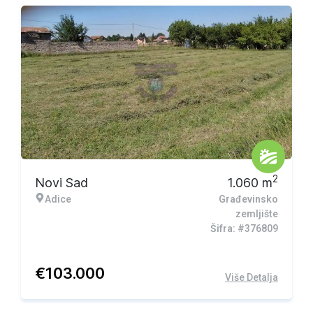
2
Novi Sad
1.060
m
Adice
Građevinsko
zemljište
Šifra: #376809
€
103.000
Više Detalja