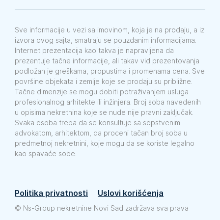
Sve informacije u vezi sa imovinom, koja je na prodaju, a iz
izvora ovog sajta, smatraju se pouzdanim informacijama.
Internet prezentacija kao takva je napravljena da
prezentuje tačne informacije, ali takav vid prezentovanja
podložan je greškama, propustima i promenama cena. Sve
površine objekata i zemlje koje se prodaju su približne.
Tačne dimenzije se mogu dobiti potraživanjem usluga
profesionalnog arhitekte ili inžinjera. Broj soba navedenih
u opisima nekretnina koje se nude nije pravni zaključak.
Svaka osoba treba da se konsultuje sa sopstvenim
advokatom, arhitektom, da proceni tačan broj soba u
predmetnoj nekretnini, koje mogu da se koriste legalno
kao spavaće sobe.
Politika privatnosti
Uslovi korišćenja
©
Ns-Group nekretnine Novi Sad zadržava sva prava