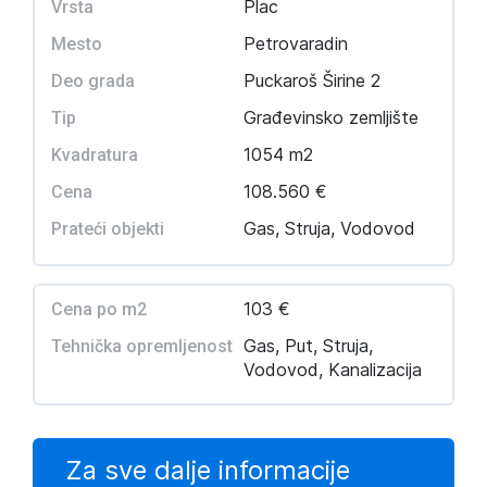
Plac
Vrsta
Petrovaradin
Mesto
Puckaroš Širine 2
Deo grada
Građevinsko zemljište
Tip
1054 m2
Kvadratura
108.560 €
Cena
Gas, Struja, Vodovod
Prateći objekti
103 €
Cena po m2
Gas, Put, Struja,
Tehnička opremljenost
Vodovod, Kanalizacija
Za sve dalje informacije