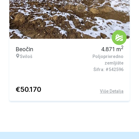
2
Beočin
4.871
m
Sviloš
Poljoprivredno
zemljište
Šifra: #542596
€
50.170
Više Detalja