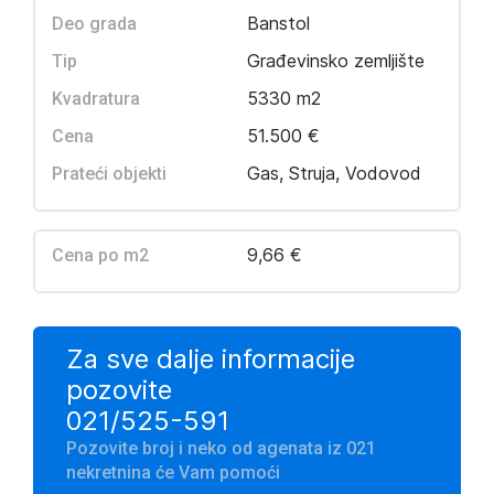
Banstol
Deo grada
Građevinsko zemljište
Tip
5330 m2
Kvadratura
51.500 €
Cena
Gas, Struja, Vodovod
Prateći objekti
9,66 €
Cena po m2
Za sve dalje informacije
pozovite
021/525-591
Pozovite broj i neko od agenata iz 021
nekretnina će Vam pomoći