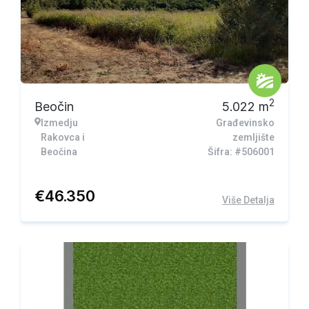
2
Beočin
5.022
m
Izmedju
Građevinsko
Rakovca i
zemljište
Beočina
Šifra: #506001
€
46.350
Više Detalja