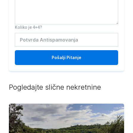
Koliko je 4+4?
Pošalji
Pitanje
Pogledajte slične nekretnine