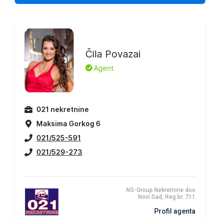
Čila Povazai
L
Agent
021 nekretnine
Maksima Gorkog 6
021/525-591
021/529-273
NS-Group Nekretnine doo
Novi Sad, Reg.br. 711
Profil agenta