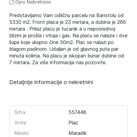
Opis Nekretnine
Predstavljamo Vam odličnu parcelu na Banstolu od
5330 m2. Front placa je 23 metara, a dubina je 266
metara . Prilaz placu je tucanik a u neposrednoj
blizini je prošla i struja i gas. Na placu se nalaze i dve
šupe koje ukupno čine 50m2. Plac se nalazi po
blagom padinom. Udaljen je od glavnog puta par
minuta kolima. Na placu je iskopan bunar dubine od
7 metara. Za više informacija nas pozovite.
Detaljnije informacije o nekretnini
557448
Šifra
Plac
Vrsta
Maradik
Mesto