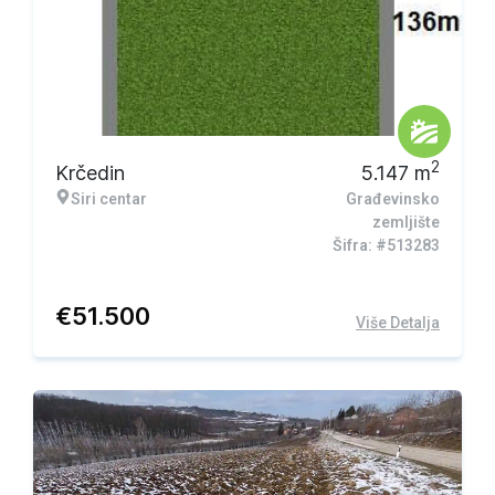
2
Krčedin
5.147
m
Siri centar
Građevinsko
zemljište
Šifra: #513283
€
51.500
Više Detalja