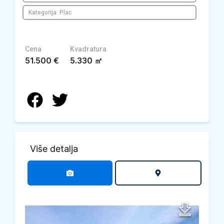
Kategorija: Plac
Cena
Kvadratura
51.500
€
5.330
㎡
Više detalja