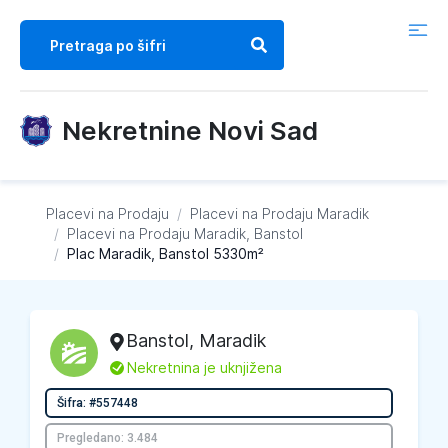
Nekretnine Novi Sad
Placevi na Prodaju
/
Placevi na Prodaju
Maradik
/
Placevi na Prodaju
Maradik, Banstol
/
Plac Maradik, Banstol 5330m²
Banstol
,
Maradik
L
Nekretnina je uknjižena
Šifra: #557448
Pregledano: 3.484