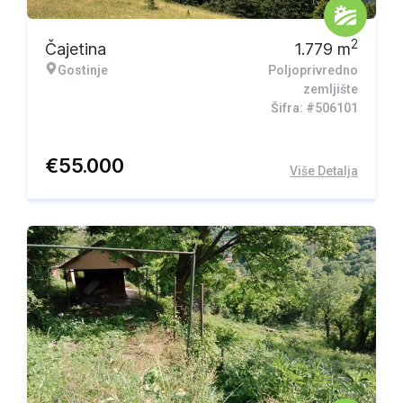
2
Čajetina
1.779
m
Gostinje
Poljoprivredno
zemljište
Šifra: #506101
€
55.000
Više Detalja