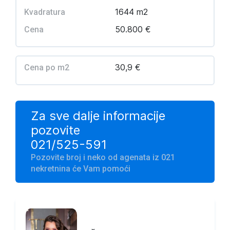
1644 m2
Kvadratura
50.800 €
Cena
30,9 €
Cena po m2
Za sve dalje informacije
pozovite
021/525-591
Pozovite broj i neko od agenata iz 021
nekretnina će Vam pomoći