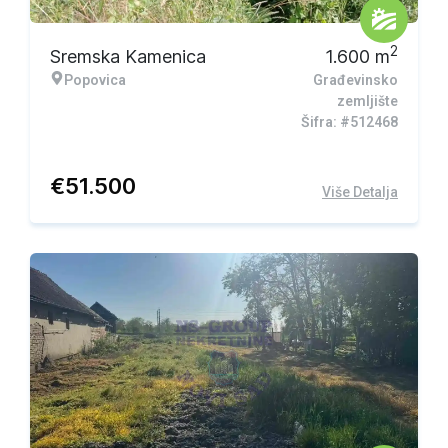
2
Sremska Kamenica
1.600
m
Popovica
Građevinsko
zemljište
Šifra: #512468
€
51.500
Više Detalja