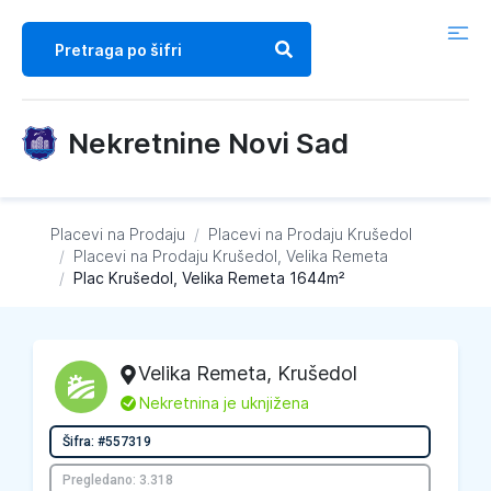
Nekretnine Novi Sad
Placevi na Prodaju
/
Placevi na Prodaju
Krušedol
/
Placevi na Prodaju
Krušedol, Velika Remeta
/
Plac Krušedol, Velika Remeta 1644m²
Velika Remeta
,
Krušedol
L
Nekretnina je uknjižena
Šifra: #557319
Pregledano: 3.318