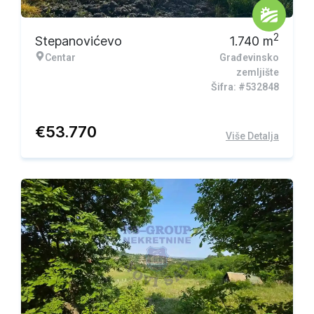
2
Stepanovićevo
1.740
m
Centar
Građevinsko
zemljište
Šifra: #532848
€
53.770
Više Detalja