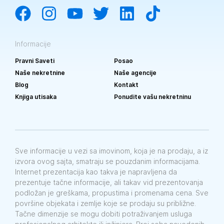
Informacije
Pravni Saveti
Posao
Naše nekretnine
Naše agencije
Blog
Kontakt
Knjiga utisaka
Ponudite vašu nekretninu
Sve informacije u vezi sa imovinom, koja je na prodaju, a iz
izvora ovog sajta, smatraju se pouzdanim informacijama.
Internet prezentacija kao takva je napravljena da
prezentuje tačne informacije, ali takav vid prezentovanja
podložan je greškama, propustima i promenama cena. Sve
površine objekata i zemlje koje se prodaju su približne.
Tačne dimenzije se mogu dobiti potraživanjem usluga