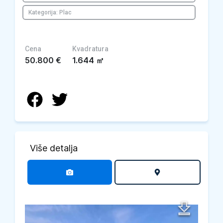
Kategorija: Plac
Cena
Kvadratura
50.800
€
1.644
㎡
Više detalja