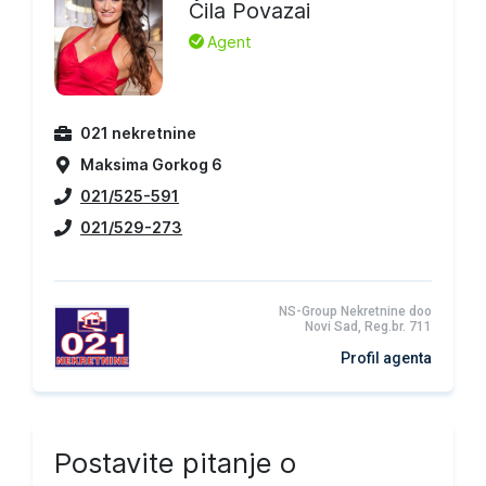
Čila Povazai
L
Agent
021 nekretnine
Maksima Gorkog 6
021/525-591
021/529-273
NS-Group Nekretnine doo
Novi Sad, Reg.br. 711
Profil agenta
Postavite pitanje o