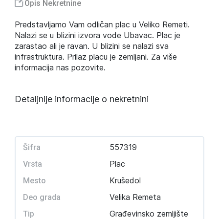
Opis Nekretnine
Predstavljamo Vam odličan plac u Veliko Remeti.
Nalazi se u blizini izvora vode Ubavac. Plac je
zarastao ali je ravan. U blizini se nalazi sva
infrastruktura. Prilaz placu je zemljani. Za više
informacija nas pozovite.
Detaljnije informacije o nekretnini
557319
Šifra
Plac
Vrsta
Krušedol
Mesto
Velika Remeta
Deo grada
Građevinsko zemljište
Tip