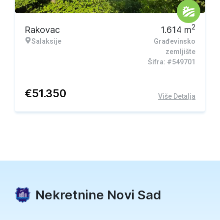
2
Rakovac
1.614
m
Salaksije
Građevinsko
zemljište
Šifra: #549701
€
51.350
Više Detalja
Nekretnine Novi Sad