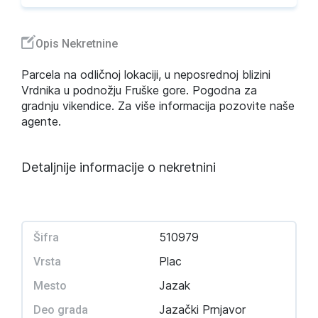
Opis Nekretnine
Parcela na odličnoj lokaciji, u neposrednoj blizini
Vrdnika u podnožju Fruške gore. Pogodna za
gradnju vikendice. Za više informacija pozovite naše
agente.
Detaljnije informacije o nekretnini
510979
Šifra
Plac
Vrsta
Jazak
Mesto
Jazački Prnjavor
Deo grada