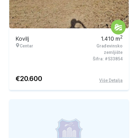
2
Kovilj
1.410
m
Centar
Građevinsko
zemljište
Šifra: #533854
€
20.600
Više Detalja