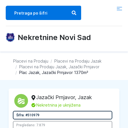
Nekretnine Novi Sad
Placevi na Prodaju
/
Placevi na Prodaju
Jazak
/
Placevi na Prodaju
Jazak, Jazački Prnjavor
/
Plac Jazak, Jazački Prnjavor 1370m²
Jazački Prnjavor
,
Jazak
L
Nekretnina je uknjižena
Šifra: #510979
Pregledano: 7.879