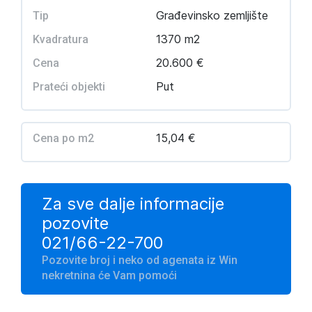
Građevinsko zemljište
Tip
1370 m2
Kvadratura
20.600 €
Cena
Put
Prateći objekti
15,04 €
Cena po m2
Za sve dalje informacije
pozovite
021/66-22-700
Pozovite broj i neko od agenata iz Win
nekretnina će Vam pomoći