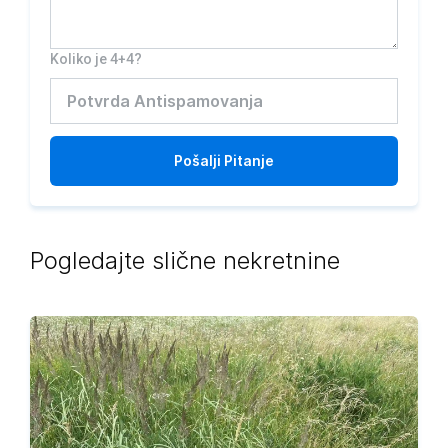
Koliko je 4+4?
Pošalji
Pitanje
Pogledajte slične nekretnine