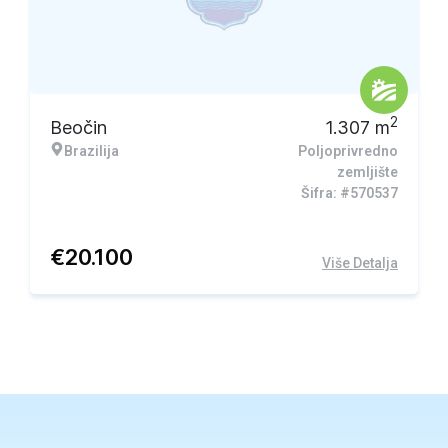
2
Beočin
1.307
m
Brazilija
Poljoprivredno
zemljište
Šifra: #570537
€
20.100
Više Detalja