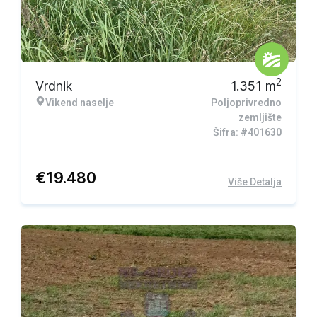
2
Vrdnik
1.351
m
Vikend naselje
Poljoprivredno
zemljište
Šifra: #401630
€
19.480
Više Detalja