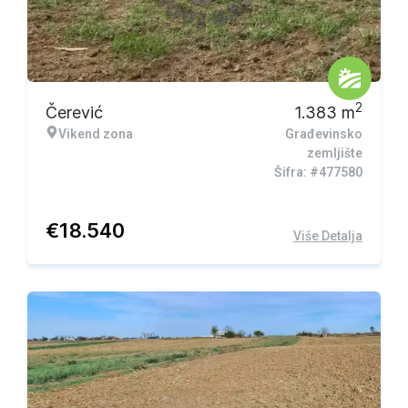
2
Čerević
1.383
m
Vikend zona
Građevinsko
zemljište
Šifra: #477580
€
18.540
Više Detalja