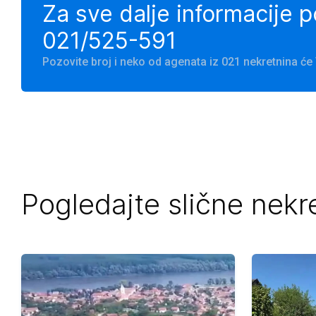
Za sve dalje informacije 
021/525-591
Pozovite broj i neko od agenata iz 021 nekretnina ć
Pogledajte slične nekr