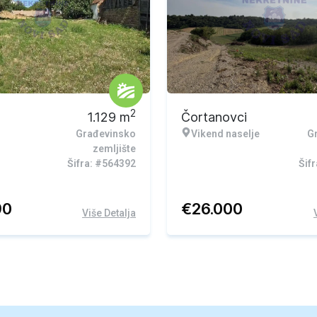
2
1.129
m
Čortanovci
Građevinsko
Vikend naselje
G
zemljište
Šifra: #564392
Šif
90
€
26.000
Više Detalja