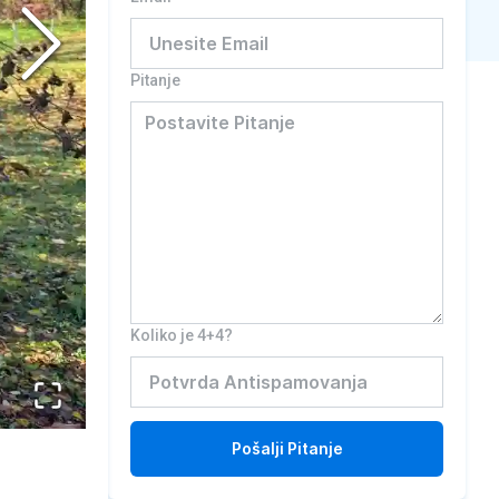
Pitanje
Koliko je 4+4?
Pošalji
Pitanje