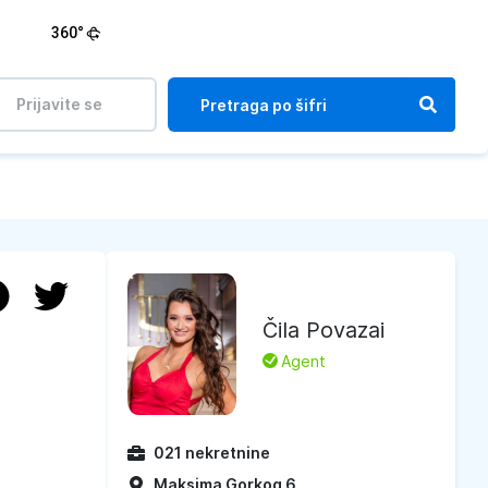
360°
Prijavite se
Čila Povazai
L
Agent
021 nekretnine
Maksima Gorkog 6