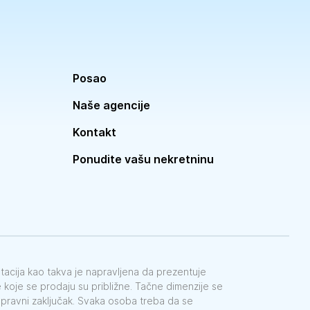
Posao
Naše agencije
Kontakt
Ponudite vašu nekretninu
ntacija kao takva je napravljena da prezentuje
koje se prodaju su približne. Tačne dimenzije se
e pravni zaključak. Svaka osoba treba da se