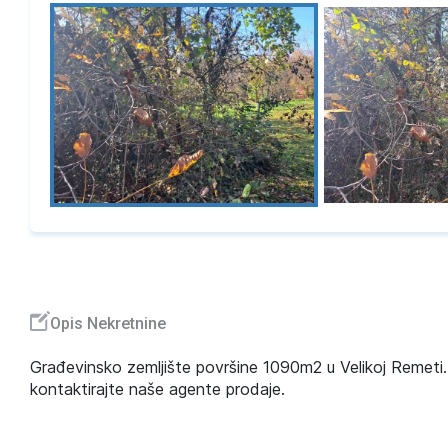
Opis Nekretnine
Građevinsko zemljište površine 1090m2 u Velikoj Remeti. 
kontaktirajte naše agente prodaje.