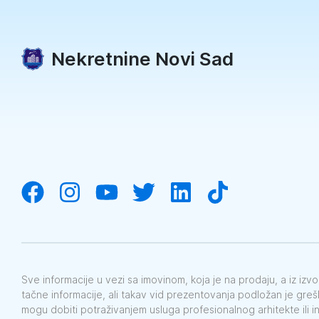
Nekretnine Novi Sad
Sve informacije u vezi sa imovinom, koja je na prodaju, a iz iz
tačne informacije, ali takav vid prezentovanja podložan je gre
mogu dobiti potraživanjem usluga profesionalnog arhitekte ili i