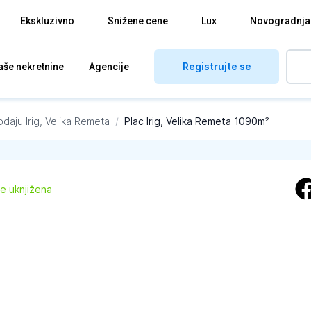
Ekskluzivno
Snižene cene
Lux
Novogradnja
Registrujte se
aše nekretnine
Agencije
odaju
Irig, Velika Remeta
/
Plac Irig, Velika Remeta 1090m²
je uknjižena