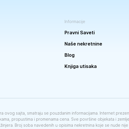
Informacije
Pravni Saveti
Naše nekretnine
Blog
Knjiga utisaka
vora ovog sajta, smatraju se pouzdanim informacijama. Internet preze
škama, propustima i promenama cena. Sve površine objekata i zemlje 
nžinjera. Broj soba navedenih u opisima nekretnina koje se nude nij