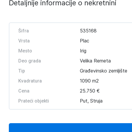
Detaljnije informacije o nekretnini
535168
Šifra
Plac
Vrsta
Irig
Mesto
Velika Remeta
Deo grada
Građevinsko zemljište
Tip
1090 m2
Kvadratura
25.750 €
Cena
Put, Struja
Prateći objekti