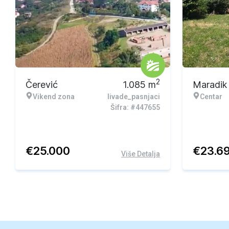
2
Čerević
1.085
m
Maradik
Vikend zona
livade_pasnjaci
Centar
Šifra: #447655
€
25.000
€
23.6
Više Detalja