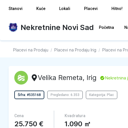
Stanovi
Kuće
Lokali
Placevi
Hitno!
Nekretnine Novi Sad
Početna
N
Placevi na Prodaju
/
Placevi na Prodaju
Irig
/
Placevi na Pr
Velika Remeta
,
Irig
L
Nekretnina 
Šifra: #535168
Pregledano: 6.353
Kategorija: Plac
Cena
Kvadratura
25.750
€
1.090
㎡