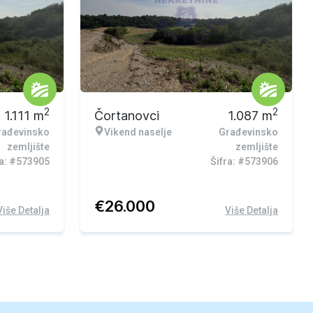
2
2
1.111
m
Čortanovci
1.087
m
rađevinsko
Vikend naselje
Građevinsko
zemljište
zemljište
ra: #573905
Šifra: #573906
€
26.000
Više Detalja
Više Detalja