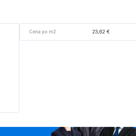
23,62 €
Cena po m2