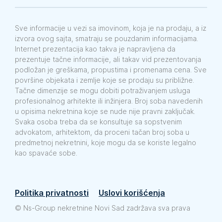
Sve informacije u vezi sa imovinom, koja je na prodaju, a iz
izvora ovog sajta, smatraju se pouzdanim informacijama.
Internet prezentacija kao takva je napravljena da
prezentuje tačne informacije, ali takav vid prezentovanja
podložan je greškama, propustima i promenama cena. Sve
površine objekata i zemlje koje se prodaju su približne.
Tačne dimenzije se mogu dobiti potraživanjem usluga
profesionalnog arhitekte ili inžinjera. Broj soba navedenih
u opisima nekretnina koje se nude nije pravni zaključak.
Svaka osoba treba da se konsultuje sa sopstvenim
advokatom, arhitektom, da proceni tačan broj soba u
predmetnoj nekretnini, koje mogu da se koriste legalno
kao spavaće sobe.
Politika privatnosti
Uslovi korišćenja
©
Ns-Group nekretnine Novi Sad zadržava sva prava