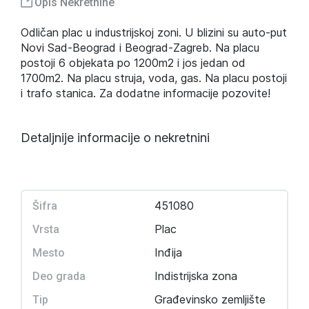
Opis Nekretnine
Odličan plac u industrijskoj zoni. U blizini su auto-put
Novi Sad-Beograd i Beograd-Zagreb. Na placu
postoji 6 objekata po 1200m2 i jos jedan od
1700m2. Na placu struja, voda, gas. Na placu postoji
i trafo stanica. Za dodatne informacije pozovite!
Detaljnije informacije o nekretnini
451080
Šifra
Plac
Vrsta
Inđija
Mesto
Indistrijska zona
Deo grada
Građevinsko zemljište
Tip