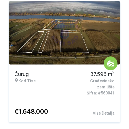
Ekskluzivna ponuda
2
Čurug
37.596
m
Kod Tise
Građevinsko
zemljište
Šifra: #560041
€
1.648.000
Više Detalja