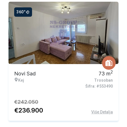
360°
Ekskluzivna ponuda
2
Novi Sad
73
m
Kej
Trosoban
Šifra: #553490
€
242.050
€
236.900
Više Detalja