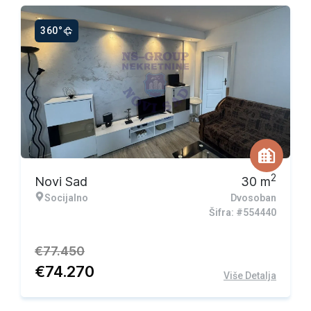
360°
Ekskluzivna ponuda
2
Novi Sad
30
m
Socijalno
Dvosoban
Šifra: #554440
€
77.450
€
74.270
Više Detalja