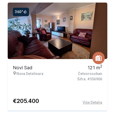
360°
Ekskluzivna ponuda
2
Novi Sad
121
m
Nova Detelinara
Četvorosoban
Šifra: #556906
€
205.400
Više Detalja