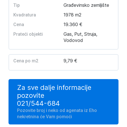
Građevinsko zemljište
Tip
1978 m2
Kvadratura
19.360 €
Cena
Gas, Put, Struja,
Prateći objekti
Vodovod
9,79 €
Cena po m2
Za sve dalje informacije
pozovite
021/544-684
Pozovite broj i neko od agenata iz Eho
nekretnina će Vam pomoći