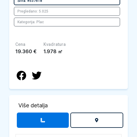
Šifra: #537618
Pregledano: 5.025
Kategorija: Plac
Cena
Kvadratura
19.360
€
1.978
㎡
Više detalja