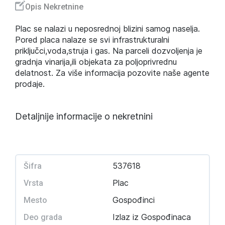
Opis Nekretnine
Plac se nalazi u neposrednoj blizini samog naselja.
Pored placa nalaze se svi infrastrukturalni
priključci,voda,struja i gas. Na parceli dozvoljenja je
gradnja vinarija,ili objekata za poljoprivrednu
delatnost. Za više informacija pozovite naše agente
prodaje.
Detaljnije informacije o nekretnini
537618
Šifra
Plac
Vrsta
Gospođinci
Mesto
Izlaz iz Gospođinaca
Deo grada