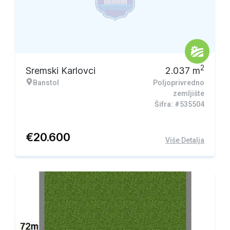
2
Sremski Karlovci
2.037
m
Banstol
Poljoprivredno
zemljište
Šifra: #535504
€
20.600
Više Detalja