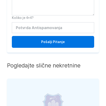
Koliko je 4+4?
Pošalji
Pitanje
Pogledajte slične nekretnine