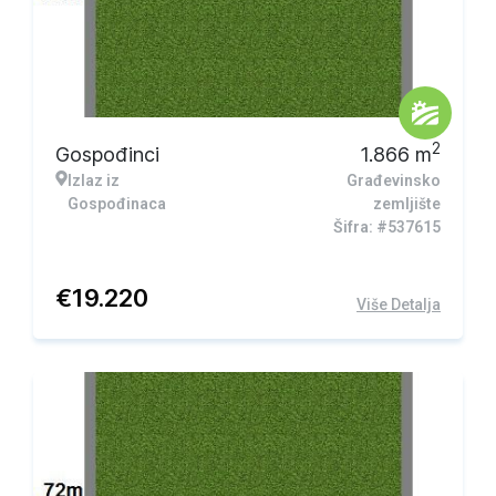
2
Gospođinci
1.866
m
Izlaz iz
Građevinsko
Gospođinaca
zemljište
Šifra: #537615
€
19.220
Više Detalja