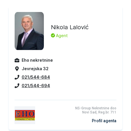
Nikola Lalović
L
Agent
Eho nekretnine
Jevrejska 32
021/544-684
021/544-694
NS-Group Nekretnine doo
Novi Sad, Reg.br. 711
Profil agenta