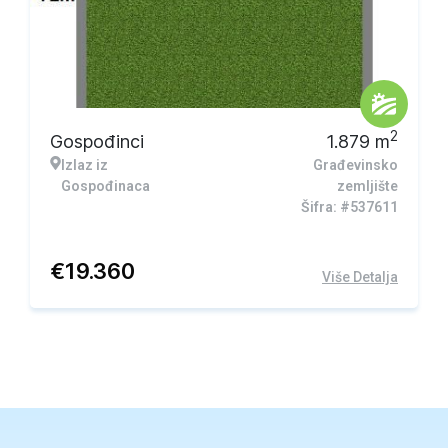
2
Gospođinci
1.879
m
Izlaz iz
Građevinsko
Gospođinaca
zemljište
Šifra: #537611
€
19.360
Više Detalja