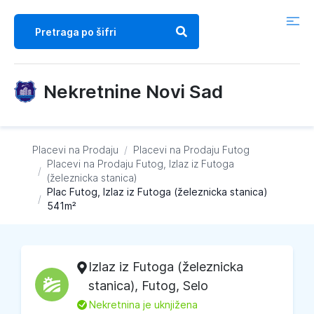
Nekretnine Novi Sad
Placevi na Prodaju
/
Placevi na Prodaju
Futog
Placevi na Prodaju
Futog, Izlaz iz Futoga
/
(železnicka stanica)
Plac Futog, Izlaz iz Futoga (železnicka stanica)
/
541m²
Izlaz iz Futoga (železnicka
stanica)
,
Futog
, Selo
L
Nekretnina je uknjižena