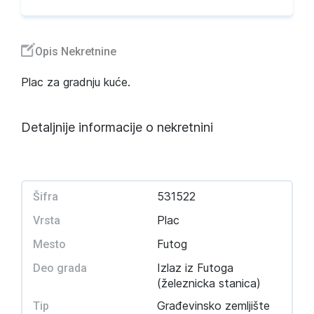
Opis Nekretnine
Plac za gradnju kuće.
Detaljnije informacije o nekretnini
531522
Šifra
Plac
Vrsta
Futog
Mesto
Izlaz iz Futoga
Deo grada
(železnicka stanica)
Građevinsko zemljište
Tip