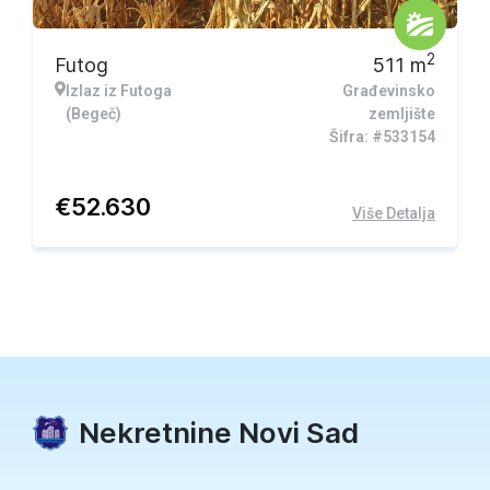
2
Futog
511
m
Izlaz iz Futoga
Građevinsko
(Begeč)
zemljište
Šifra: #533154
€
52.630
Više Detalja
Nekretnine Novi Sad