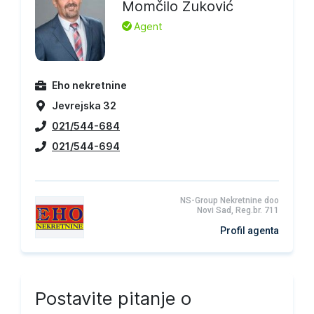
Momčilo Zuković
L
Agent
Eho nekretnine
Jevrejska 32
021/544-684
021/544-694
NS-Group Nekretnine doo
Novi Sad, Reg.br. 711
Profil agenta
Postavite pitanje o