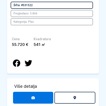
Šifra: #531522
Pregledano: 5.844
Kategorija: Plac
Cena
Kvadratura
55.720
€
541
㎡
Više detalja