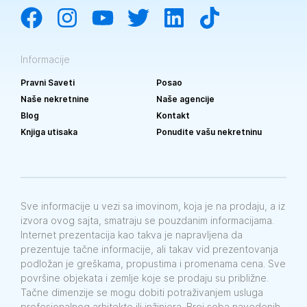
Informacije
Pravni Saveti
Posao
Naše nekretnine
Naše agencije
Blog
Kontakt
Knjiga utisaka
Ponudite vašu nekretninu
Sve informacije u vezi sa imovinom, koja je na prodaju, a iz
izvora ovog sajta, smatraju se pouzdanim informacijama.
Internet prezentacija kao takva je napravljena da
prezentuje tačne informacije, ali takav vid prezentovanja
podložan je greškama, propustima i promenama cena. Sve
površine objekata i zemlje koje se prodaju su približne.
Tačne dimenzije se mogu dobiti potraživanjem usluga
profesionalnog arhitekte ili inžinjera. Broj soba navedenih