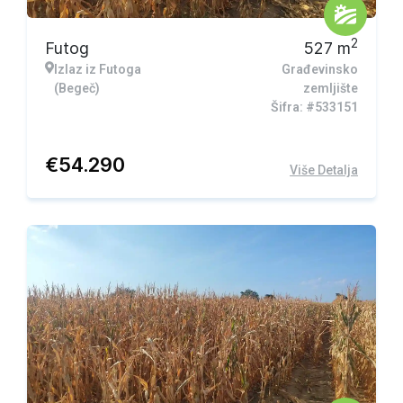
2
Futog
527
m
Izlaz iz Futoga
Građevinsko
(Begeč)
zemljište
Šifra: #533151
€
54.290
Više Detalja