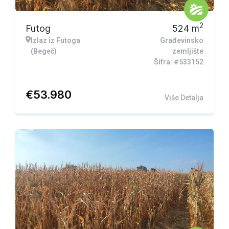
2
Futog
524
m
Izlaz iz Futoga
Građevinsko
(Begeč)
zemljište
Šifra: #533152
€
53.980
Više Detalja