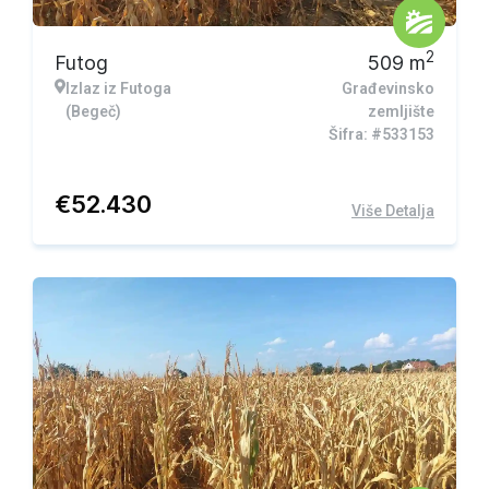
2
Futog
509
m
Izlaz iz Futoga
Građevinsko
(Begeč)
zemljište
Šifra: #533153
€
52.430
Više Detalja