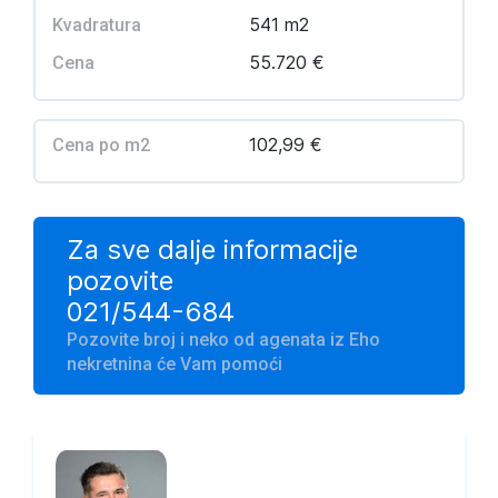
541 m2
Kvadratura
55.720 €
Cena
102,99 €
Cena po m2
Za sve dalje informacije
pozovite
021/544-684
Pozovite broj i neko od agenata iz Eho
nekretnina će Vam pomoći