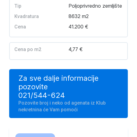
Poljoprivredno zemljište
Tip
8632 m2
Kvadratura
41.200 €
Cena
4,77 €
Cena po m2
Za sve dalje informacije
pozovite
021/544-624
Pozovite broj i neko od agenata iz Klub
nekretnina će Vam pomoći