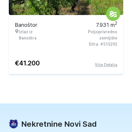
2
Banoštor
7.931
m
Izlaz iz
Poljoprivredno
Banoštra
zemljište
Šifra: #515292
€
41.200
Više Detalja
Nekretnine Novi Sad