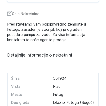
Opis Nekretnine
Predstavljamo vam poljoprivredno zemljiste u
Futogu. Zasađen je voćnjak koji je ograđen i
poseduje pumpu za vodu. Za više informacija
kontaktirajte naše agente prodaje.
Detaljnije informacije o nekretnini
551904
Šifra
Plac
Vrsta
Futog
Mesto
Izlaz iz Futoga (Begeč)
Deo grada