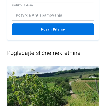
Koliko je 4+4?
Pošalji
Pitanje
Pogledajte slične nekretnine