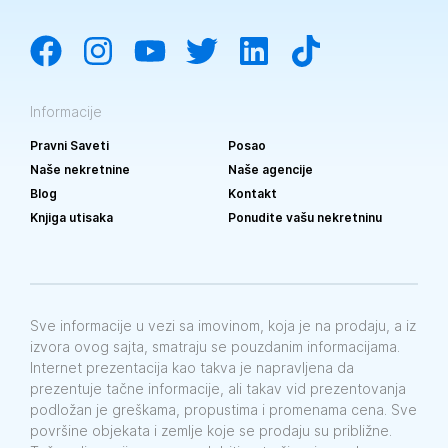
Informacije
Pravni Saveti
Posao
Naše nekretnine
Naše agencije
Blog
Kontakt
Knjiga utisaka
Ponudite vašu nekretninu
Sve informacije u vezi sa imovinom, koja je na prodaju, a iz
izvora ovog sajta, smatraju se pouzdanim informacijama.
Internet prezentacija kao takva je napravljena da
prezentuje tačne informacije, ali takav vid prezentovanja
podložan je greškama, propustima i promenama cena. Sve
površine objekata i zemlje koje se prodaju su približne.