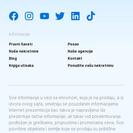
Informacije
Pravni Saveti
Posao
Naše nekretnine
Naše agencije
Blog
Kontakt
Knjiga utisaka
Ponudite vašu nekretninu
Sve informacije u vezi sa imovinom, koja je na prodaju, a iz
izvora ovog sajta, smatraju se pouzdanim informacijama.
Internet prezentacija kao takva je napravljena da
prezentuje tačne informacije, ali takav vid prezentovanja
podložan je greškama, propustima i promenama cena. Sve
površine objekata i zemlje koje se prodaju su približne.