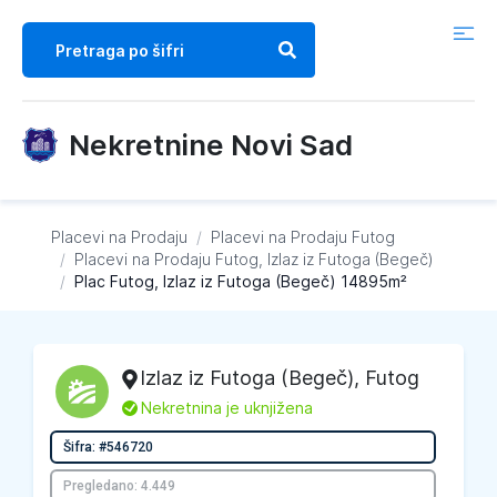
Nekretnine Novi Sad
Placevi na Prodaju
/
Placevi na Prodaju
Futog
/
Placevi na Prodaju
Futog, Izlaz iz Futoga (Begeč)
/
Plac Futog, Izlaz iz Futoga (Begeč) 14895m²
Izlaz iz Futoga (Begeč)
,
Futog
L
Nekretnina je uknjižena
Šifra: #546720
Pregledano: 4.449