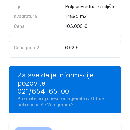
Poljoprivredno zemljište
Tip
14895 m2
Kvadratura
103.000 €
Cena
6,92 €
Cena po m2
Za sve dalje informacije
pozovite
021/654-65-00
Pozovite broj i neko od agenata iz Office
nekretnina će Vam pomoći