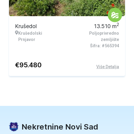
2
Krušedol
13.510
m
Krušedolski
Poljoprivredno
Prnjavor
zemljište
Šifra: #565394
€
95.480
Više Detalja
Nekretnine Novi Sad