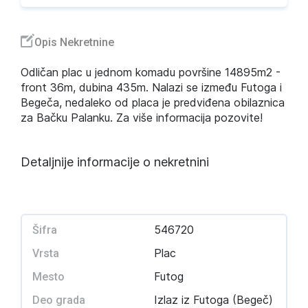
Opis Nekretnine
Odličan plac u jednom komadu površine 14895m2 -
front 36m, dubina 435m. Nalazi se između Futoga i
Begeča, nedaleko od placa je predviđena obilaznica
za Bačku Palanku. Za više informacija pozovite!
Detaljnije informacije o nekretnini
546720
Šifra
Plac
Vrsta
Futog
Mesto
Izlaz iz Futoga (Begeč)
Deo grada