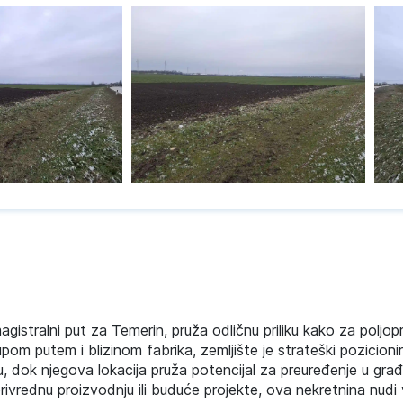
agistralni put za Temerin, pruža odličnu priliku kako za poljop
upom putem i blizinom fabrika, zemljište je strateški pozicion
du, dok njegova lokacija pruža potencijal za preuređenje u gra
rivrednu proizvodnju ili buduće projekte, ova nekretnina nudi 