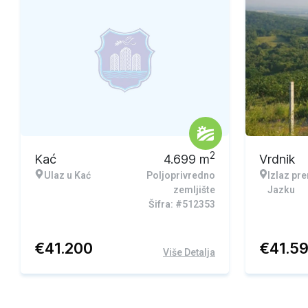
2
Kać
4.699
m
Vrdnik
Ulaz u Kać
Poljoprivredno
Izlaz pr
zemljište
Jazku
Šifra: #512353
€
41.200
€
41.5
Više Detalja