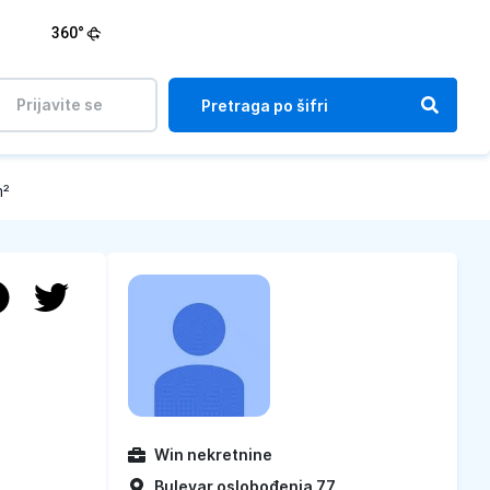
360°
Prijavite se
m²
Win nekretnine
Bulevar oslobođenja 77