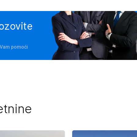
pozovite
e Vam pomoći
etnine