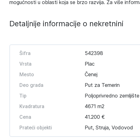
mogućnosti u oblasti koja se brzo razvija. Za više infor
Detaljnije informacije o nekretnini
542398
Šifra
Plac
Vrsta
Čenej
Mesto
Put za Temerin
Deo grada
Poljoprivredno zemljište
Tip
4671 m2
Kvadratura
41.200 €
Cena
Put, Struja, Vodovod
Prateći objekti