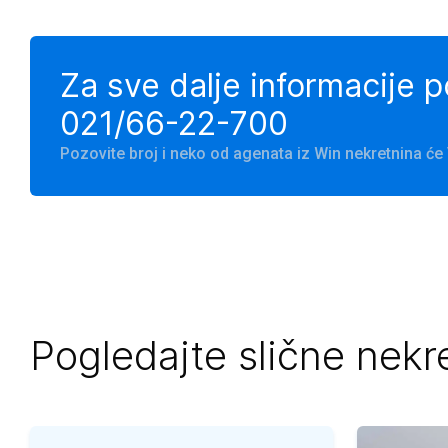
Za sve dalje informacije 
021/66-22-700
Pozovite broj i neko od agenata iz Win nekretnina ć
Pogledajte slične nekr