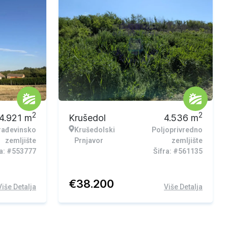
Ekskluzivna ponuda
2
2
4.921
m
Krušedol
4.536
m
rađevinsko
Krušedolski
Poljoprivredno
zemljište
Prnjavor
zemljište
ra: #553777
Šifra: #561135
€
38.200
Više Detalja
Više Detalja