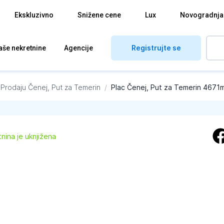
Ekskluzivno
Snižene cene
Lux
Novogradnja
Registrujte se
aše nekretnine
Agencije
 Prodaju
Čenej, Put za Temerin
/
Plac Čenej, Put za Temerin 4671
nina je uknjižena