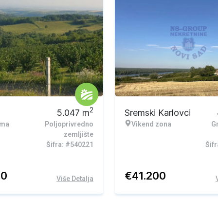
2
5.047
m
Sremski Karlovci
ema
Poljoprivredno
Vikend zona
G
zemljište
Šifra: #540221
Šif
90
€
41.200
Više Detalja