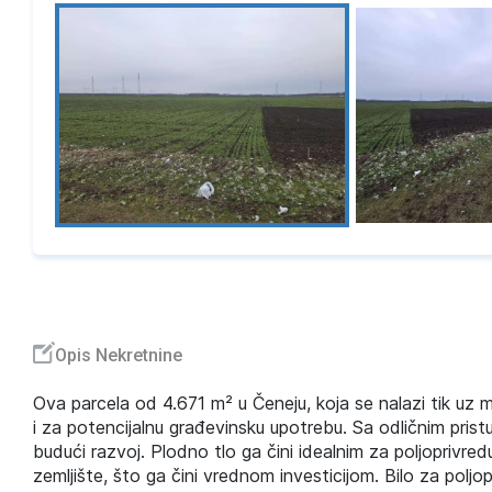
Opis Nekretnine
Ova parcela od 4.671 m² u Čeneju, koja se nalazi tik uz m
i za potencijalnu građevinsku upotrebu. Sa odličnim prist
budući razvoj. Plodno tlo ga čini idealnim za poljoprivre
zemljište, što ga čini vrednom investicijom. Bilo za poljop