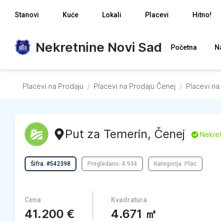
Stanovi
Kuće
Lokali
Placevi
Hitno!
Nekretnine Novi Sad
Početna
N
Placevi na Prodaju
/
Placevi na Prodaju
Čenej
/
Placevi na
Put za Temerin
,
Čenej
L
Nekret
Šifra: #542398
Pregledano: 4.934
Kategorija: Plac
Cena
Kvadratura
41.200
€
4.671
㎡