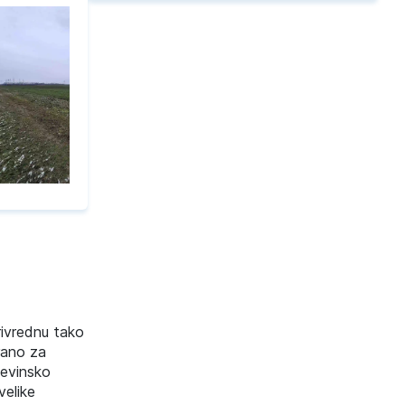
rivrednu tako
irano za
đevinsko
velike