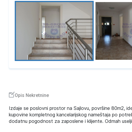
Opis Nekretnine
Izdaje se poslovni prostor na Sajlovu, površine 80m2, id
kupovine kompletnog kancelarijskog nameštaja po potreb
dodatnu pogodnost za zaposlene i klijente. Odmah useljiv