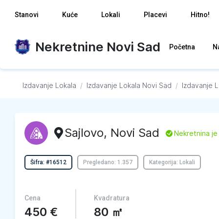
Stanovi
Kuće
Lokali
Placevi
Hitno!
Nekretnine Novi Sad
Početna
N
Izdavanje Lokala
/
Izdavanje Lokala
Novi Sad
/
Izdavanje L
Sajlovo
,
Novi Sad
L
Nekretnina je
Šifra: #16512
Pregledano: 1.357
Kategorija: Lokali
Cena
Kvadratura
450
€
80
㎡