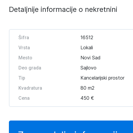
Detaljnije informacije o nekretnini
16512
Šifra
Lokali
Vrsta
Novi Sad
Mesto
Sajlovo
Deo grada
Kancelarijski prostor
Tip
80 m2
Kvadratura
450 €
Cena