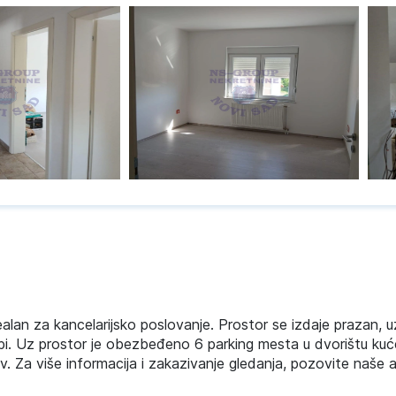
ealan za kancelarijsko poslovanje. Prostor se izdaje prazan,
i. Uz prostor je obezbeđeno 6 parking mesta u dvorištu kuć
. Za više informacija i zakazivanje gledanja, pozovite naše 