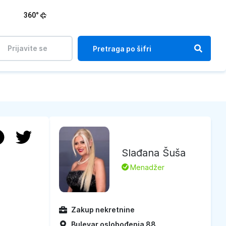
360°
Prijavite se
Slađana Šuša
L
Menadžer
Zakup nekretnine
Bulevar oslobođenja 88