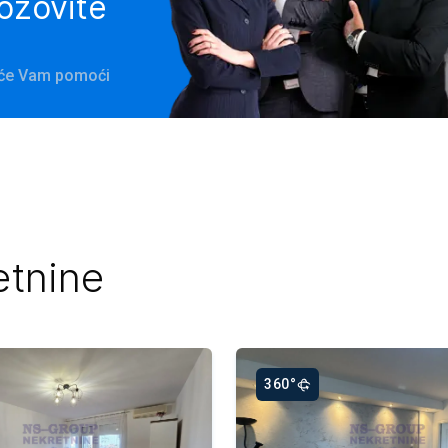
pozovite
a će Vam pomoći
etnine
360°