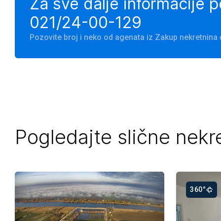
Za sve dalje informacije 
021/24-00-129
Pozovite broj i neko od agenata iz Zakup nekretnin
Pogledajte slične nekr
360°