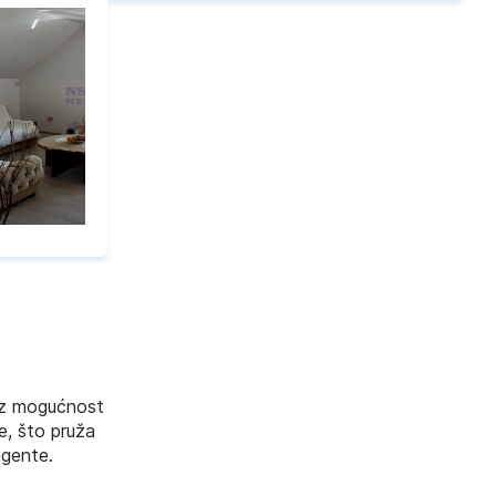
 uz mogućnost
e, što pruža
agente.