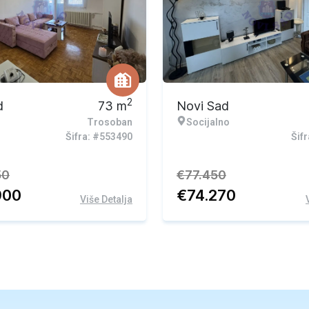
vna ponuda
Ekskluzivna ponuda
2
d
73
m
Novi Sad
Trosoban
Socijalno
Šifra: #553490
Šif
50
€
77.450
900
€
74.270
Više Detalja