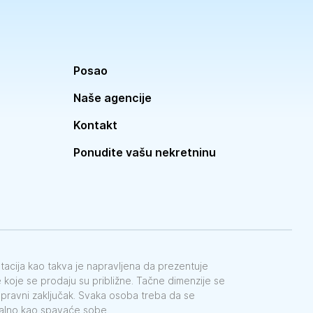
Posao
Naše agencije
Kontakt
Ponudite vašu nekretninu
ntacija kao takva je napravljena da prezentuje
koje se prodaju su približne. Tačne dimenzije se
e pravni zaključak. Svaka osoba treba da se
galno kao spavaće sobe.