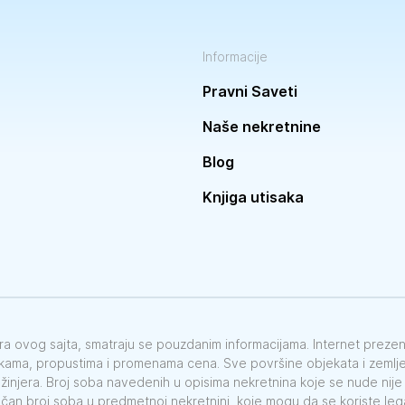
Informacije
Pravni Saveti
Naše nekretnine
Blog
Knjiga utisaka
vora ovog sajta, smatraju se pouzdanim informacijama. Internet preze
škama, propustima i promenama cena. Sve površine objekata i zemlje 
nžinjera. Broj soba navedenih u opisima nekretnina koje se nude nij
ačan broj soba u predmetnoj nekretnini, koje mogu da se koriste le