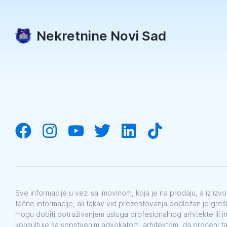
Nekretnine Novi Sad
Sve informacije u vezi sa imovinom, koja je na prodaju, a iz iz
tačne informacije, ali takav vid prezentovanja podložan je gre
mogu dobiti potraživanjem usluga profesionalnog arhitekte ili i
konsultuje sa sopstvenim advokatom, arhitektom, da proceni t