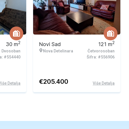
Ekskluzivna ponuda
2
2
30
m
Novi Sad
121
m
Dvosoban
Nova Detelinara
Četvorosoban
ra: #554440
Šifra: #556906
€
205.400
Više Detalja
Više Detalja