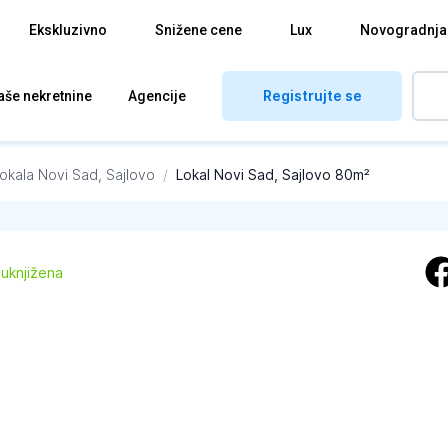
Ekskluzivno
Snižene cene
Lux
Novogradnja
Registrujte se
aše nekretnine
Agencije
okala
Novi Sad, Sajlovo
/
Lokal Novi Sad, Sajlovo 80m²
 uknjižena