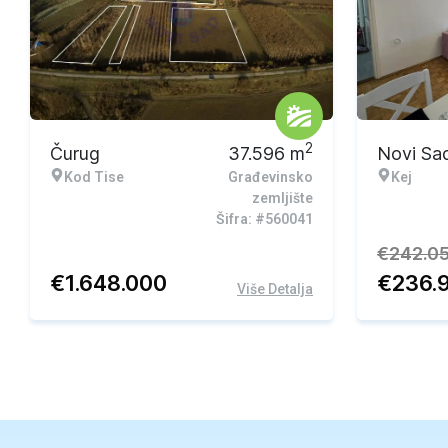
Ekskluzivna ponuda
Ekskluzi
2
Čurug
37.596
m
Novi Sa
Kod Tise
Građevinsko
Kej
zemljište
Šifra: #560041
€
242.0
€
1.648.000
€
236.
Više Detalja