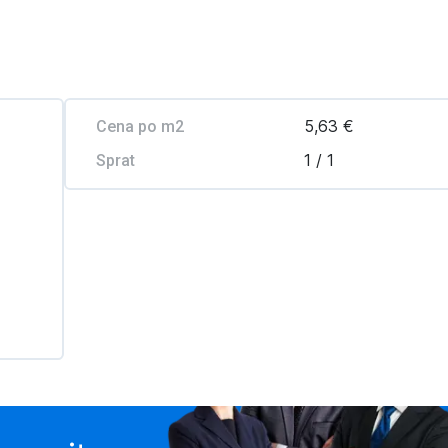
5,63 €
Cena po m2
1 / 1
Sprat