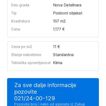
Nova Detelinara
Deo grada
Poslovni objekat
Tip
107 m2
Kvadratura
1.177 €
Cena
11 €
Cena po m2
Standardna
Stanje nekretnine
Klima
Tehnička opremljenost
Za sve dalje informacije
pozovite
021/24-00-129
Pozovite broj i neko od agenata iz Zakup