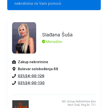
nekretnina će Vam pomoći
Slađana Šuša
L
Menadžer
Zakup nekretnine
Bulevar oslobođenja 88
021/24-00-129
021/24-00-130
NS-Group Nekretnine doo
Novi Sad, Reg.br. 711