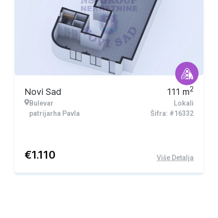
2
Novi Sad
111
m
Bulevar
Lokali
patrijarha Pavla
Šifra: #16332
€
1.110
Više Detalja