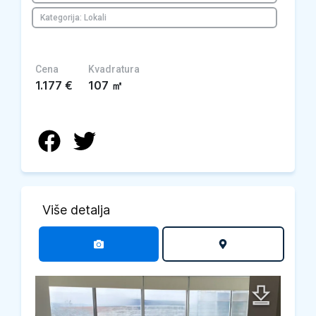
Kategorija: Lokali
Cena
Kvadratura
1.177
€
107
㎡
Više detalja