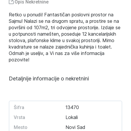
Opis Nekretnine
Retko u ponudi! Fantastičan poslovni prostor na
Sajmu! Nalazi se na drugom spratu, a prostire se na
površini od 107m2, tri odvojene prostorije. Izdaje se
u potpunosti namešten, poseduje 12 kancelarijskih
stolova, plafonske klime u svakoj prostoriji. Mimo
kvadrature se nalaze zajednička kuhinja i toalet.
Odmah je useljiv, a Vi nas za više informacija
pozovite!
Detaljnije informacije o nekretnini
13470
Šifra
Lokali
Vrsta
Novi Sad
Mesto