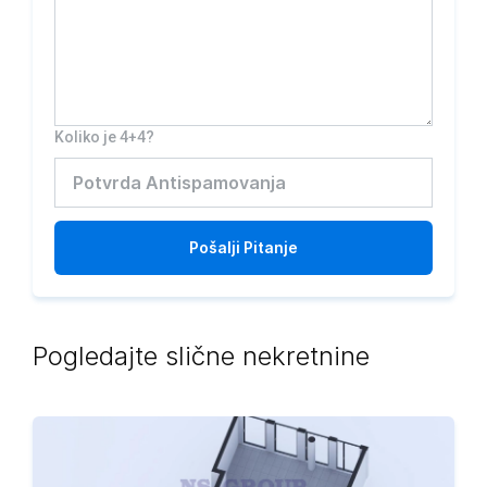
Koliko je 4+4?
Pošalji
Pitanje
Pogledajte slične nekretnine