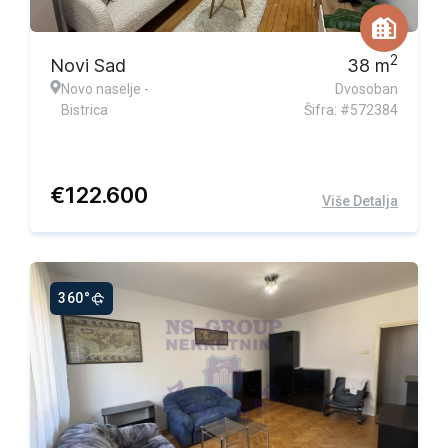
2
Novi Sad
38
m
Novo naselje -
Dvosoban
Bistrica
Šifra: #572384
€
122.600
Više Detalja
360°