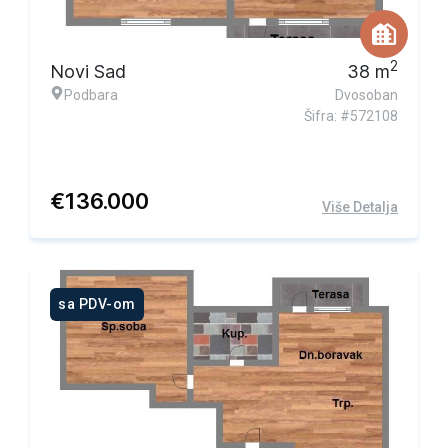
2
Novi Sad
38
m
Podbara
Dvosoban
Šifra: #572108
€
136.000
Više Detalja
sa PDV-om