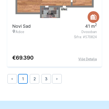
2
Novi Sad
41
m
Adice
Dvosoban
Šifra: #570824
€
69.390
Više Detalja
1
2
3
<
>