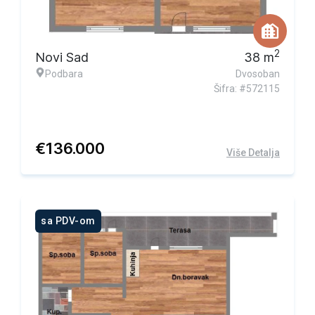
2
Novi Sad
38
m
Podbara
Dvosoban
Šifra: #572115
€
136.000
Više Detalja
sa PDV-om