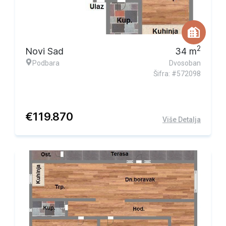
2
Novi Sad
34
m
Podbara
Dvosoban
Šifra: #572098
€
119.870
Više Detalja