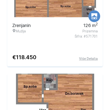
2
Zrenjanin
126
m
Mužlja
Prizemna
Šifra: #571701
€
118.450
Više Detalja