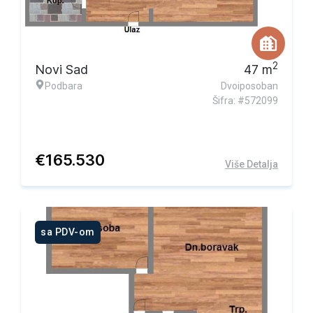
2
Novi Sad
47
m
Podbara
Dvoiposoban
Šifra: #572099
€
165.530
Više Detalja
sa PDV-om