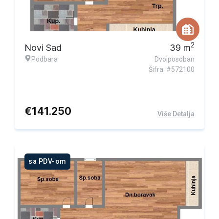
2
Novi Sad
39
m
Podbara
Dvoiposoban
Šifra: #572100
€
141.250
Više Detalja
sa PDV-om