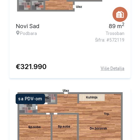
2
Novi Sad
89
m
Podbara
Trosoban
Šifra: #572119
€
321.990
Više Detalja
sa PDV-om