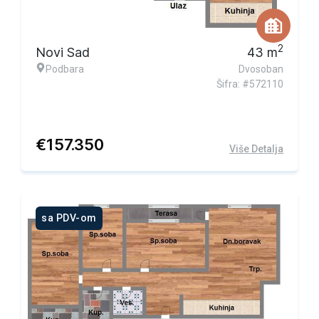
2
Novi Sad
43
m
Podbara
Dvosoban
Šifra: #572110
€
157.350
Više Detalja
sa PDV-om