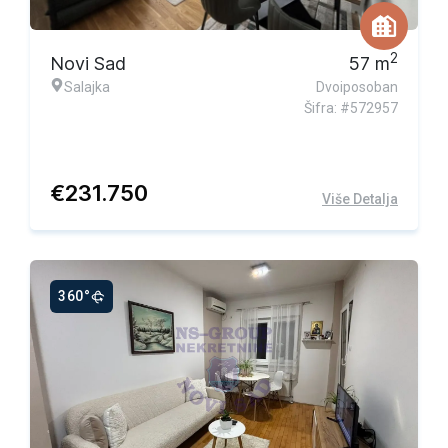
2
Novi Sad
57
m
Salajka
Dvoiposoban
Šifra: #572957
€
231.750
Više Detalja
360°