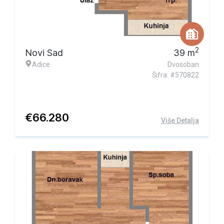
2
Novi Sad
39
m
Adice
Dvosoban
Šifra: #570822
€
66.280
Više Detalja