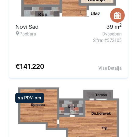
2
Novi Sad
39
m
Podbara
Dvosoban
Šifra: #572105
€
141.220
Više Detalja
sa PDV-om