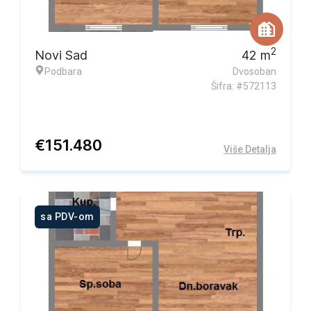
2
Novi Sad
42
m
Podbara
Dvosoban
Šifra: #572113
€
151.480
Više Detalja
sa PDV-om