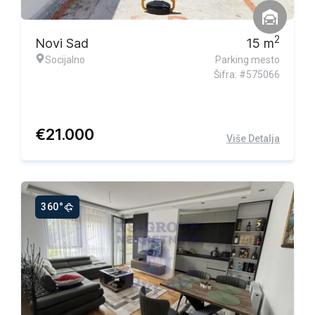
Ekskluzivna ponuda
2
Novi Sad
15
m
Socijalno
Parking mesto
Šifra: #575066
€
21.000
Više Detalja
360°