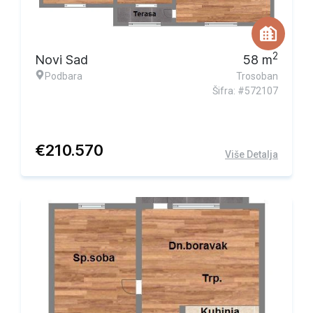
2
Novi Sad
58
m
Podbara
Trosoban
Šifra: #572107
€
210.570
Više Detalja