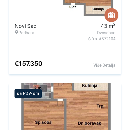
2
Novi Sad
43
m
Podbara
Dvosoban
Šifra: #572104
€
157.350
Više Detalja
sa PDV-om