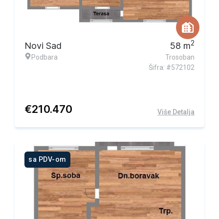
2
Novi Sad
58
m
Podbara
Trosoban
Šifra: #572102
€
210.470
Više Detalja
sa PDV-om