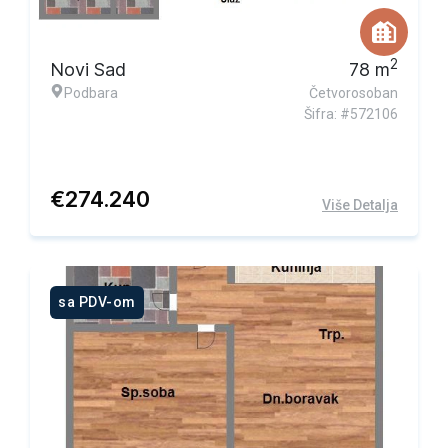
2
Novi Sad
78
m
Podbara
Četvorosoban
Šifra: #572106
€
274.240
Više Detalja
sa PDV-om