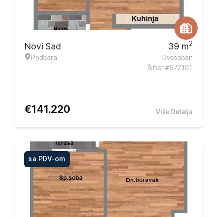
2
Novi Sad
39
m
Podbara
Dvosoban
Šifra: #572101
€
141.220
Više Detalja
sa PDV-om