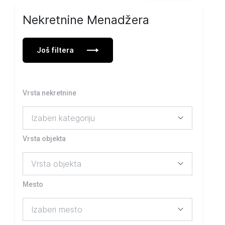
Nekretnine Menadžera
Još filtera
Vrsta nekretnine
Vrsta objekta
Mesto