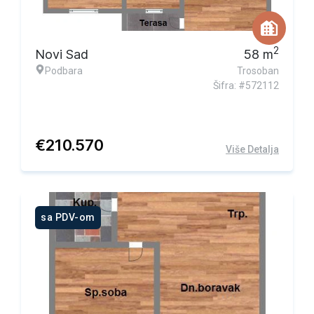
2
Novi Sad
58
m
Podbara
Trosoban
Šifra: #572112
€
210.570
Više Detalja
sa PDV-om