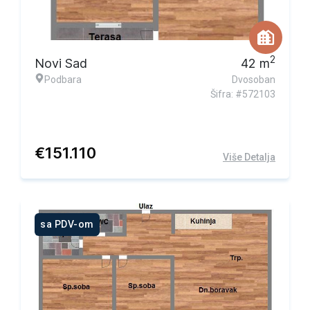
2
Novi Sad
42
m
Podbara
Dvosoban
Šifra: #572103
€
151.110
Više Detalja
sa PDV-om