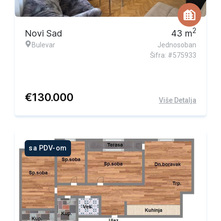
2
Novi Sad
43
m
Bulevar
Jednosoban
Šifra: #575933
€
130.000
Više Detalja
sa PDV-om