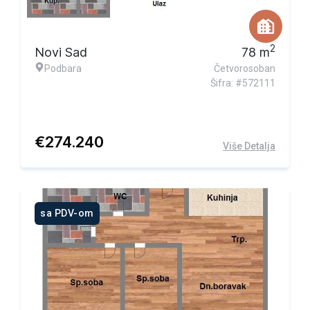
2
Novi Sad
78
m
Podbara
Četvorosoban
Šifra: #572111
€
274.240
Više Detalja
sa PDV-om