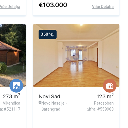
€
103.000
Više Detalja
Više Detalja
360°
Ekskluzivna ponuda
2
2
273
m
Novi Sad
123
m
Vikendica
Novo Naselje -
Petosoban
ra: #521117
Šarengrad
Šifra: #559988