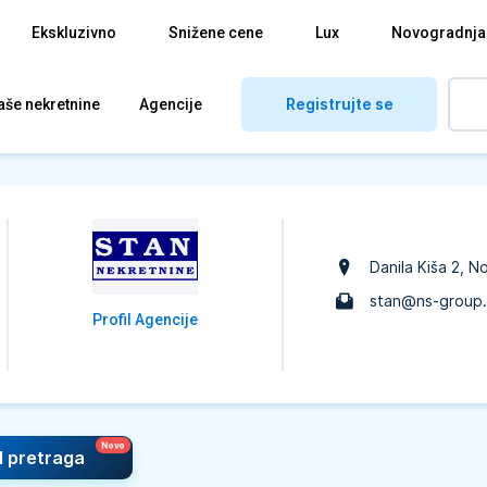
Ekskluzivno
Snižene cene
Lux
Novogradnja
Registrujte se
aše nekretnine
Agencije
Danila Kiša 2
, N
stan@ns-group.
Profil Agencije
I pretraga