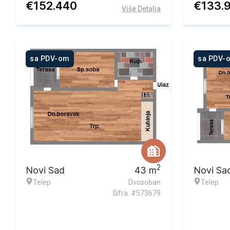
€
152.440
€
133.
Više Detalja
sa PDV-om
sa PDV-
2
Novi Sad
43
m
Novi Sa
Telep
Dvosoban
Telep
Šifra: #573679