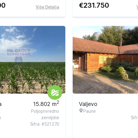
00
€
231.750
Više Detalja
2
a
15.802
m
Valjevo
Poljoprivredno
Paune
e
zemljište
Šif
Šifra: #521270