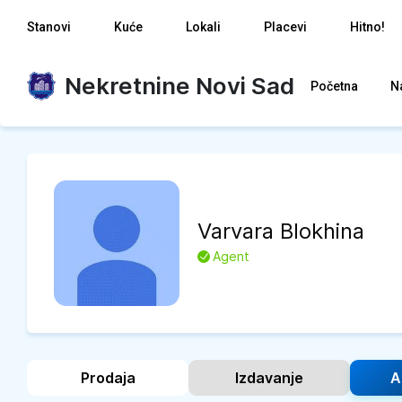
Stanovi
Kuće
Lokali
Placevi
Hitno!
Nekretnine Novi Sad
Početna
N
Varvara
Blokhina
L
Agent
Prodaja
Izdavanje
A