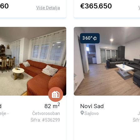
760
€
365.650
Više Detalja
360°
2
d
82
m
Novi Sad
lje -
Četvorosoban
Sajlovo
J
Šifra: #536299
Šif