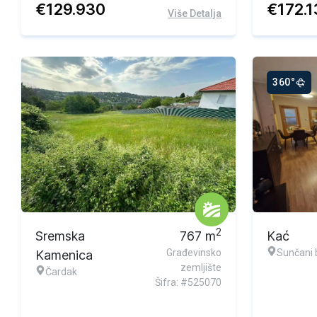
€
129.930
€
172.
Više Detalja
360°
2
Sremska
767
m
Kać
Građevinsko
Sunčani 
Kamenica
zemljište
Čardak
Šifra: #525070