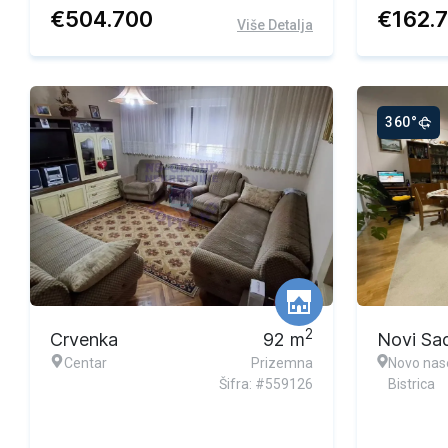
€
504.700
€
162.
Više Detalja
360°
2
Crvenka
92
m
Novi Sa
Centar
Prizemna
Novo nase
Šifra: #559126
Bistrica