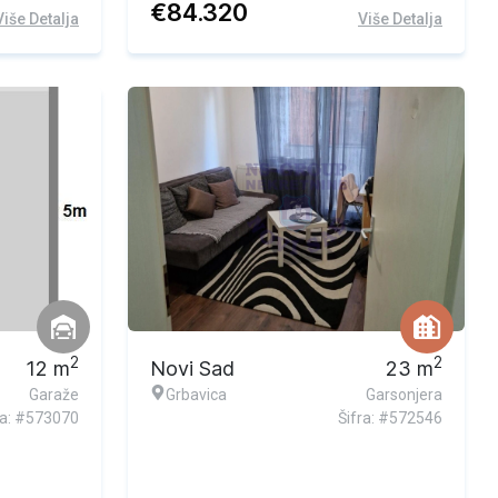
€
84.320
Više Detalja
Više Detalja
2
2
12
m
Novi Sad
23
m
Garaže
Grbavica
Garsonjera
ra: #573070
Šifra: #572546