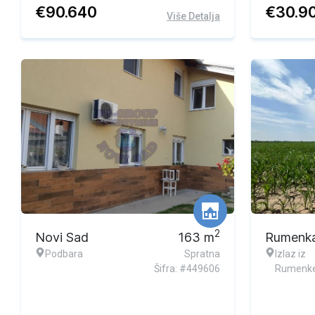
€
90.640
€
30.9
Više Detalja
2
Novi Sad
163
m
Rumenk
Podbara
Spratna
Izlaz iz
Šifra: #449606
Rumenk