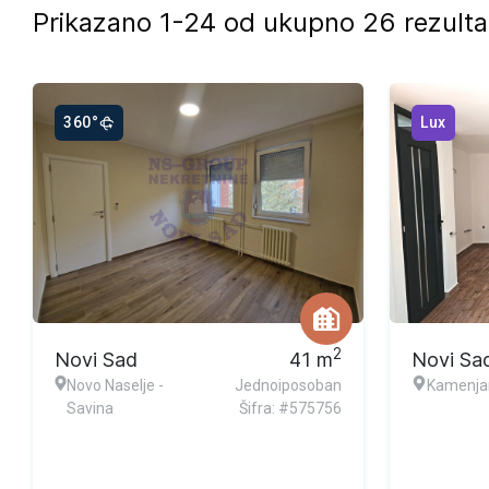
Prikazano 1-24 od ukupno 26 rezulta
360°
Lux
2
Novi Sad
41
m
Novi Sa
Novo Naselje -
Jednoiposoban
Kamenja
Savina
Šifra: #575756