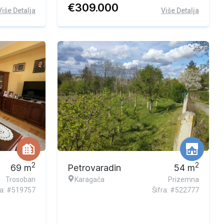
€
309.000
Više Detalja
Više Detalja
2
2
69
m
Petrovaradin
54
m
Trosoban
Karagača
Prizemna
ra: #519757
Šifra: #522777