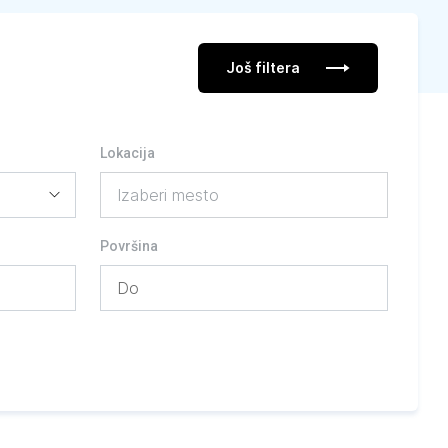
Još filtera
Lokacija
Izaberi mesto
Površina