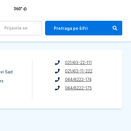
360°
Prijavite se
021/63-22-111
021/63-11-222
ovi Sad
064/8222-174
rs
064/8222-175