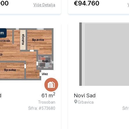
900
€
94.760
Više Detalja
om
2
d
61
m
Novi Sad
Trosoban
Grbavica
Šifra: #573680
Šif