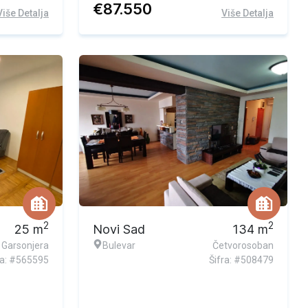
€
87.550
Više Detalja
Više Detalja
2
2
25
m
Novi Sad
134
m
Garsonjera
Bulevar
Četvorosoban
ra: #565595
Šifra: #508479