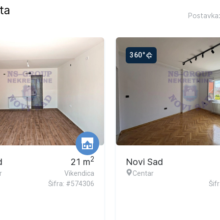
ta
Postavka
360°
2
d
21
m
Novi Sad
r
Vikendica
Centar
Šifra: #574306
Šif