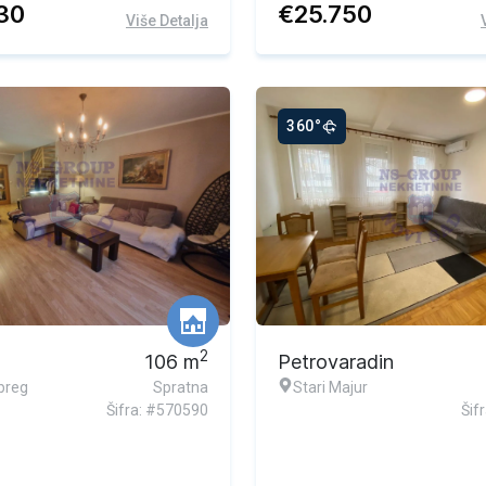
130
€
25.750
Više Detalja
360°
2
106
m
Petrovaradin
breg
Spratna
Stari Majur
Šifra: #570590
Šif