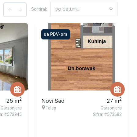
po datumu
Sortiraj
:
:
sa PDV-om
2
2
25
m
Novi Sad
27
m
Garsonjera
Telep
Garsonjera
ra: #573945
Šifra: #573682