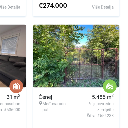
€
274.000
Više Detalja
Više Detalja
Ekskluzivna ponuda
2
2
31
m
Čenej
5.485
m
ednosoban
Međunarodni
Poljoprivredno
ra: #536000
put
zemljište
Šifra: #554233