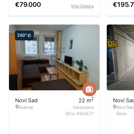
€
79.000
€
195.
Više Detalja
360°
2
Novi Sad
22
m
Novi Sa
Bulevar
Garsonjera
Novo Nase
Šifra: #565677
Šonsi