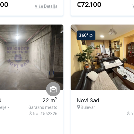
700
€
72.100
Više Detalja
360°
2
d
22
m
Novi Sad
lje -
Garažno mesto
Bulevar
Šifra: #562326
Šif