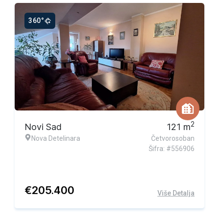
360°
Ekskluzivna ponuda
2
Novi Sad
121
m
Nova Detelinara
Četvorosoban
Šifra: #556906
€
205.400
Više Detalja