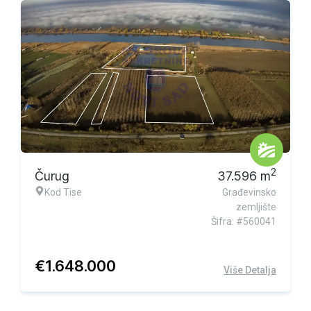
Ekskluzivna ponuda
2
Čurug
37.596
m
Kod Tise
Građevinsko
zemljište
Šifra: #560041
€
1.648.000
Više Detalja