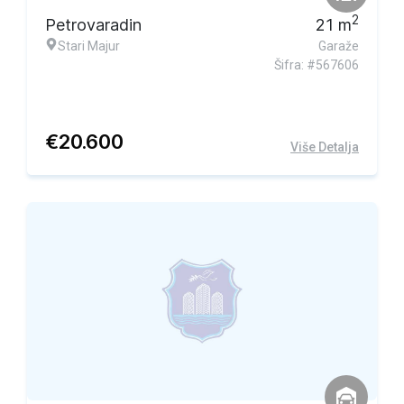
2
Petrovaradin
21
m
Stari Majur
Garaže
Šifra: #567606
€
20.600
Više Detalja