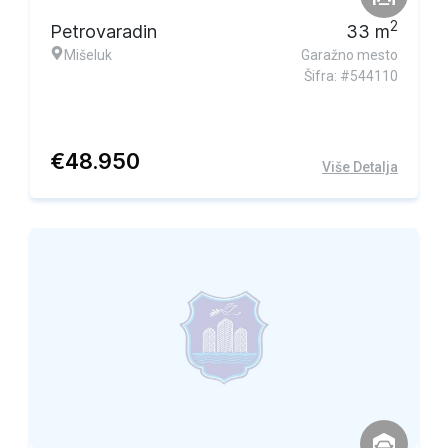
2
Petrovaradin
33
m
Mišeluk
Garažno mesto
Šifra: #544110
€
48.950
Više Detalja