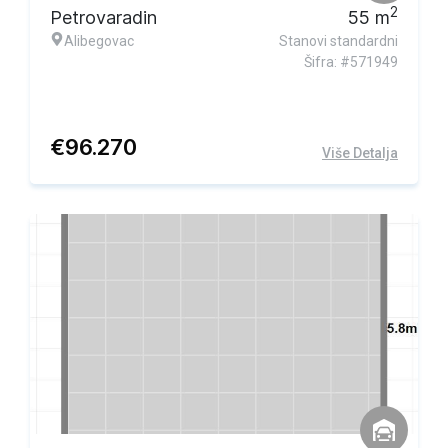
2
Petrovaradin
55
m
Alibegovac
Stanovi standardni
Šifra: #571949
€
96.270
Više Detalja