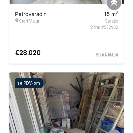
2
Petrovaradin
15
m
Stari Majur
Garaže
Šifra: #532902
€
28.020
Više Detalja
sa PDV-om