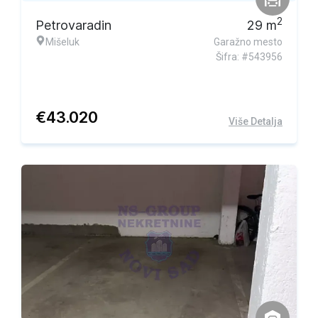
2
Petrovaradin
29
m
Mišeluk
Garažno mesto
Šifra: #543956
€
43.020
Više Detalja