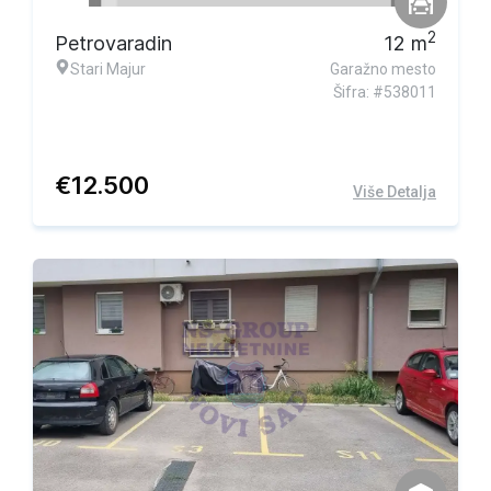
2
Petrovaradin
12
m
Stari Majur
Garažno mesto
Šifra: #538011
€
12.500
Više Detalja