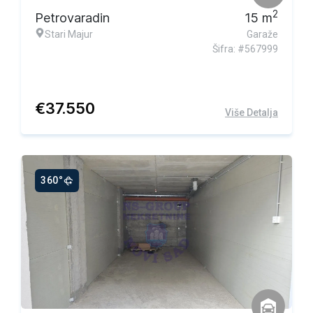
2
Petrovaradin
15
m
Stari Majur
Garaže
Šifra: #567999
€
37.550
Više Detalja
360°