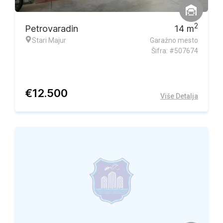
2
Petrovaradin
14
m
Stari Majur
Garažno mesto
Šifra: #507674
€
12.500
Više Detalja