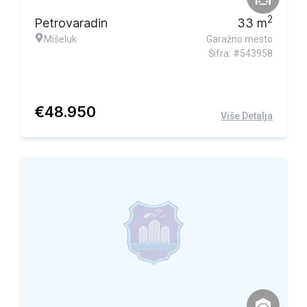
2
Petrovaradin
33
m
Mišeluk
Garažno mesto
Šifra: #543958
€
48.950
Više Detalja