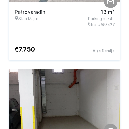
2
Petrovaradin
13
m
Stari Majur
Parking mesto
Šifra: #558427
€
7.750
Više Detalja