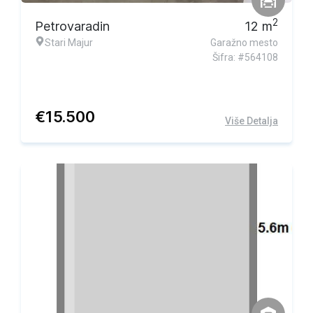
2
Petrovaradin
12
m
Stari Majur
Garažno mesto
Šifra: #564108
€
15.500
Više Detalja