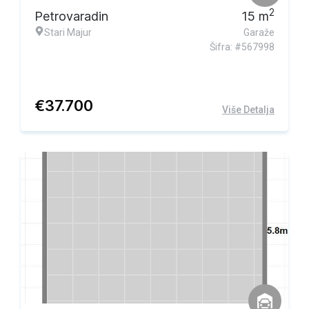
2
Petrovaradin
15
m
Stari Majur
Garaže
Šifra: #567998
€
37.700
Više Detalja