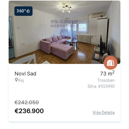
360°
Ekskluzivna ponuda
2
Novi Sad
73
m
Kej
Trosoban
Šifra: #553490
€
242.050
€
236.900
Više Detalja