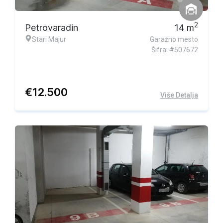
2
Petrovaradin
14
m
Stari Majur
Garažno mesto
Šifra: #507672
€
12.500
Više Detalja