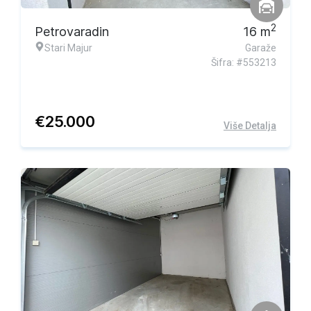
2
Petrovaradin
16
m
Stari Majur
Garaže
Šifra: #553213
€
25.000
Više Detalja