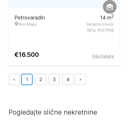
2
Petrovaradin
14
m
Novi Majur
Garažno mesto
Šifra: #507948
€
16.500
Više Detalja
1
2
3
4
<
>
Pogledajte slične nekretnine