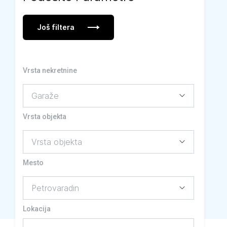
Još filtera
Vrsta nekretnine
Vrsta objekta
Mesto
Lokacija