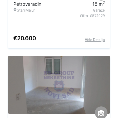
2
Petrovaradin
18
m
Stari Majur
Garaže
Šifra: #574029
€
20.600
Više Detalja