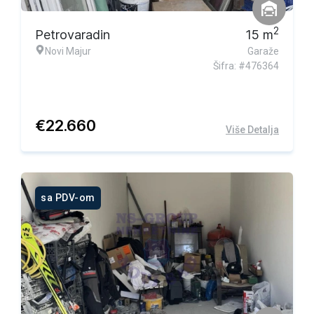
2
Petrovaradin
15
m
Novi Majur
Garaže
Šifra: #476364
€
22.660
Više Detalja
sa PDV-om