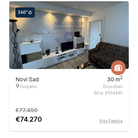
360°
Ekskluzivna ponuda
2
Novi Sad
30
m
Socijalno
Dvosoban
Šifra: #554440
€
77.450
€
74.270
Više Detalja