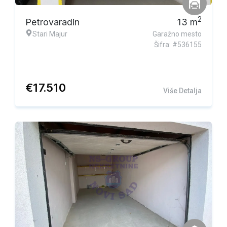
2
Petrovaradin
13
m
Stari Majur
Garažno mesto
Šifra: #536155
€
17.510
Više Detalja