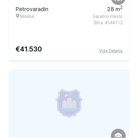
2
Petrovaradin
28
m
Mišeluk
Garažno mesto
Šifra: #544112
€
41.530
Više Detalja