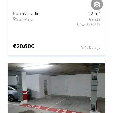
2
Petrovaradin
12
m
Stari Majur
Garaže
Šifra: #530262
€
20.600
Više Detalja