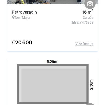
2
Petrovaradin
16
m
Novi Majur
Garaže
Šifra: #476363
€
20.600
Više Detalja