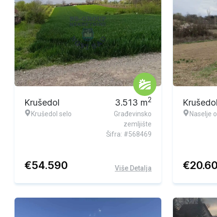
2
Krušedol
3.513
m
Krušedo
Krušedol selo
Građevinsko
Naselje 
zemljište
Šifra: #568469
€
54.590
€
20.6
Više Detalja