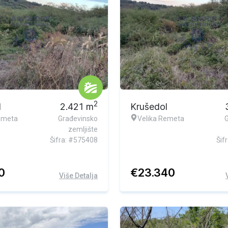
vna ponuda
Ekskluzivna ponuda
2
l
2.421
m
Krušedol
emeta
Građevinsko
Velika Remeta
zemljište
Šifra: #575408
Šif
0
€
23.340
Više Detalja