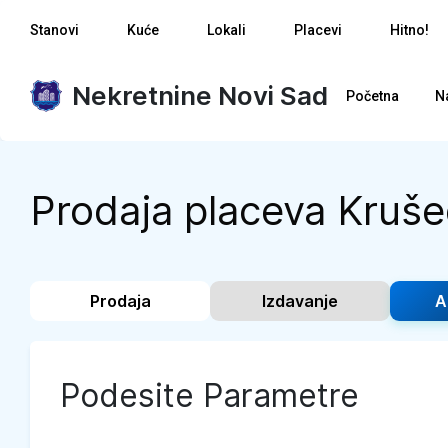
Stanovi
Kuće
Lokali
Placevi
Hitno!
Nekretnine Novi Sad
Početna
N
Prodaja placeva Kruše
Prodaja
Izdavanje
A
Podesite Parametre