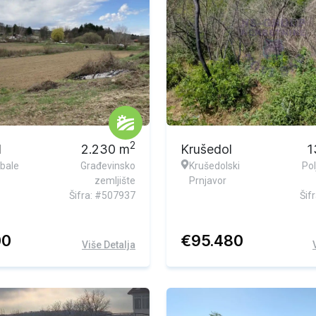
2
l
2.230
m
Krušedol
1
obale
Građevinsko
Krušedolski
Pol
zemljište
Prnjavor
Šifra: #507937
Šif
00
€
95.480
Više Detalja