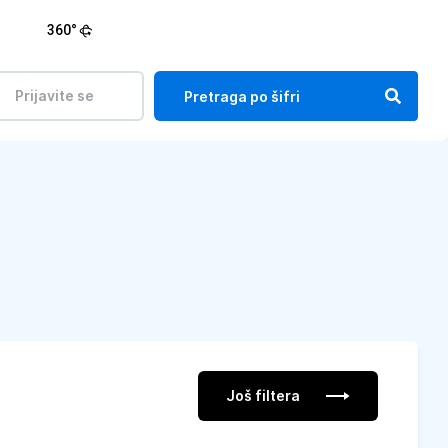
360°
Prijavite se
Još filtera