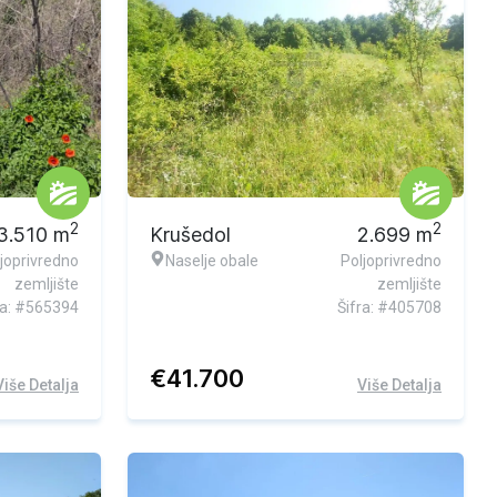
2
2
3.510
m
Krušedol
2.699
m
joprivredno
Naselje obale
Poljoprivredno
zemljište
zemljište
ra: #565394
Šifra: #405708
€
41.700
Više Detalja
Više Detalja