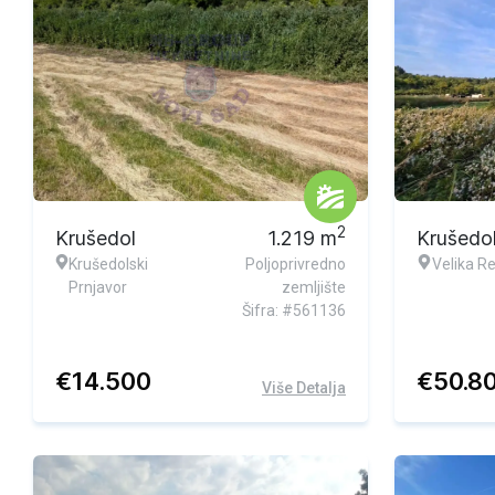
Ekskluzivna ponuda
2
Krušedol
1.219
m
Krušedo
Krušedolski
Poljoprivredno
Velika R
Prnjavor
zemljište
Šifra: #561136
€
14.500
€
50.8
Više Detalja