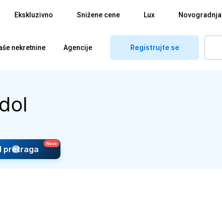
Ekskluzivno
Snižene cene
Lux
Novogradnja
Registrujte se
aše nekretnine
Agencije
dol
I pretraga