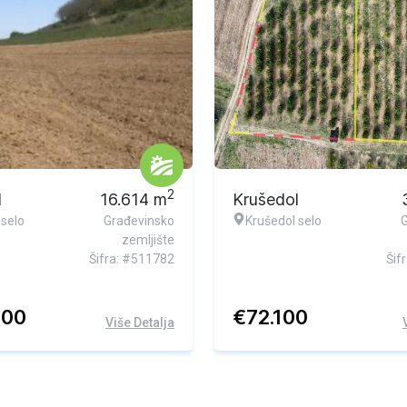
2
l
16.614
m
Krušedol
 selo
Građevinsko
Krušedol selo
zemljište
Šifra: #511782
Šif
000
€
72.100
Više Detalja