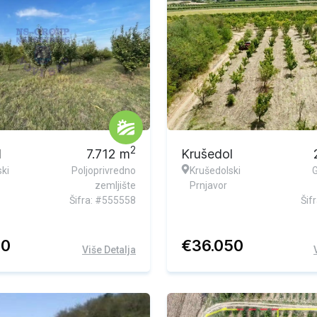
Ekskluzivna ponuda
2
l
7.712
m
Krušedol
ki
Poljoprivredno
Krušedolski
zemljište
Prnjavor
Šifra: #555558
Šif
00
€
36.050
Više Detalja