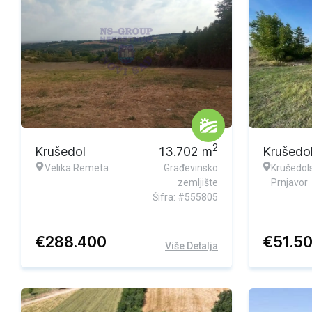
2
Krušedol
13.702
m
Krušedo
Velika Remeta
Građevinsko
Krušedols
zemljište
Prnjavor
Šifra: #555805
€
288.400
€
51.5
Više Detalja