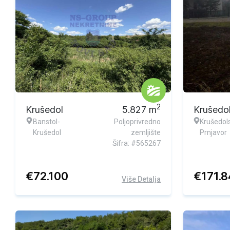
2
Krušedol
5.827
m
Krušedo
Banstol-
Poljoprivredno
Krušedols
Krušedol
zemljište
Prnjavor
Šifra: #565267
€
72.100
€
171.
Više Detalja