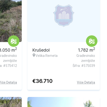
Ekskluzivna ponuda
2
2
3.050
m
Krušedol
1.782
m
Građevinsko
Velika Remeta
Građevinsko
zemljište
zemljište
ra: #575412
Šifra: #575039
€
36.710
Više Detalja
Više Detalja