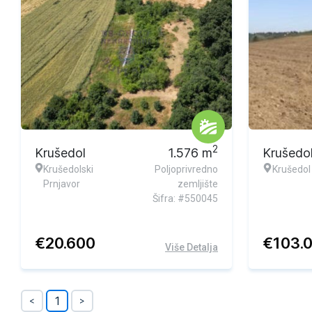
2
Krušedol
1.576
m
Krušedo
Krušedolski
Poljoprivredno
Krušedol
Prnjavor
zemljište
Šifra: #550045
€
20.600
€
103.
Više Detalja
1
<
>