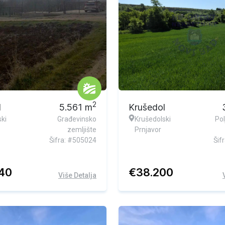
Ekskluzivna ponuda
2
l
5.561
m
Krušedol
ki
Građevinsko
Krušedolski
Pol
zemljište
Prnjavor
Šifra: #505024
Šif
840
€
38.200
Više Detalja