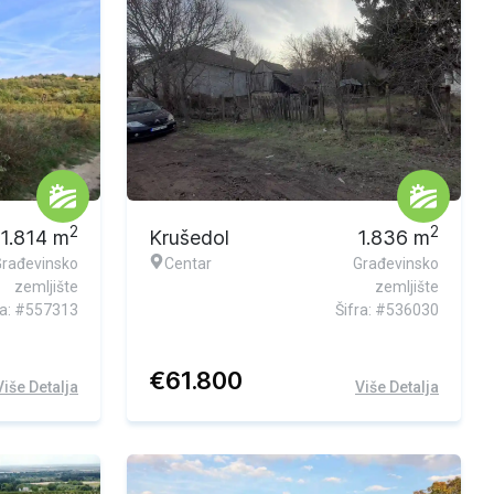
2
2
1.814
m
Krušedol
1.836
m
Građevinsko
Centar
Građevinsko
zemljište
zemljište
ra: #557313
Šifra: #536030
€
61.800
Više Detalja
Više Detalja