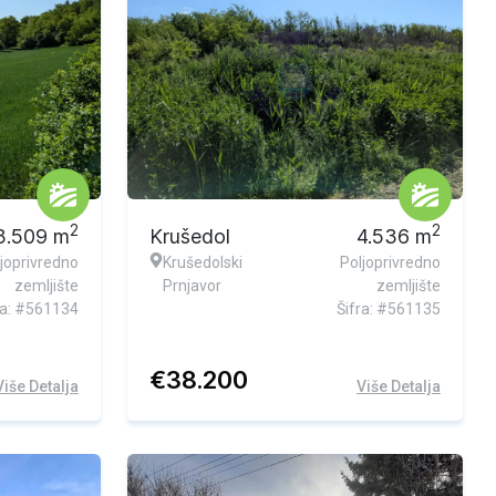
Ekskluzivna ponuda
2
2
3.509
m
Krušedol
4.536
m
joprivredno
Krušedolski
Poljoprivredno
zemljište
Prnjavor
zemljište
ra: #561134
Šifra: #561135
€
38.200
Više Detalja
Više Detalja