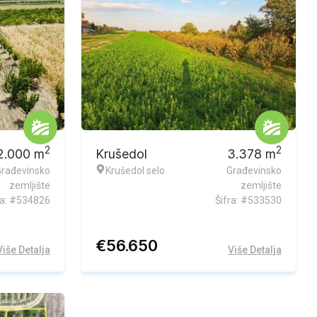
2
2
2.000
m
Krušedol
3.378
m
Građevinsko
Krušedol selo
Građevinsko
zemljište
zemljište
ra: #534826
Šifra: #533530
€
56.650
Više Detalja
Više Detalja