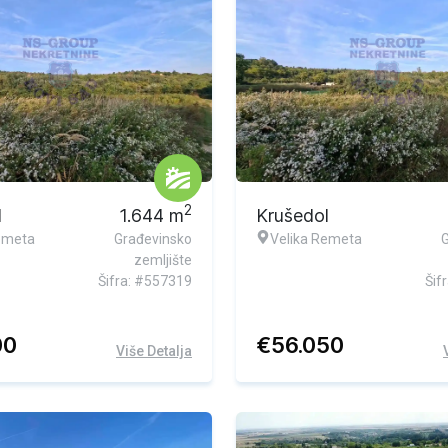
2
l
1.644
m
Krušedol
emeta
Građevinsko
Velika Remeta
zemljište
Šifra: #557319
Šif
00
€
56.050
Više Detalja