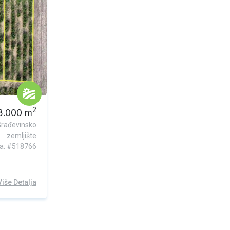
2
3.000
m
Građevinsko
zemljište
ra: #518766
Više Detalja