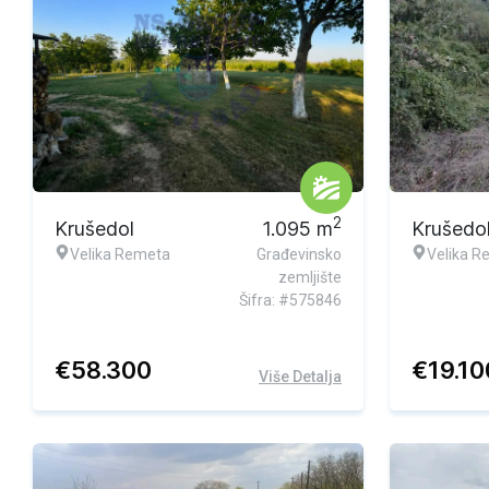
Ekskluzivna ponuda
Ekskluzi
2
Krušedol
1.095
m
Krušedo
Velika Remeta
Građevinsko
Velika R
zemljište
Šifra: #575846
€
58.300
€
19.10
Više Detalja