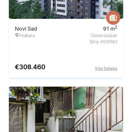
2
Novi Sad
91
m
Podbara
Četvorosoban
Šifra: #535962
€
308.460
Više Detalja