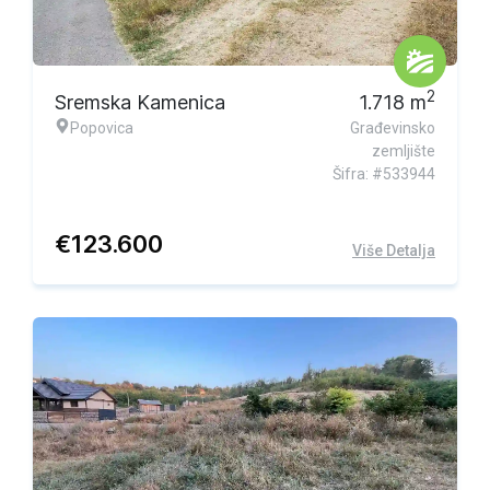
2
Sremska Kamenica
1.718
m
Popovica
Građevinsko
zemljište
Šifra: #533944
€
123.600
Više Detalja