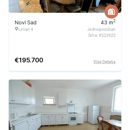
2
Novi Sad
43
m
Liman 4
Jednoiposoban
Šifra: #523922
€
195.700
Više Detalja