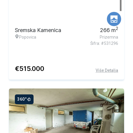
2
Sremska Kamenica
266
m
Popovica
Prizemna
Šifra: #531296
€
515.000
Više Detalja
360°