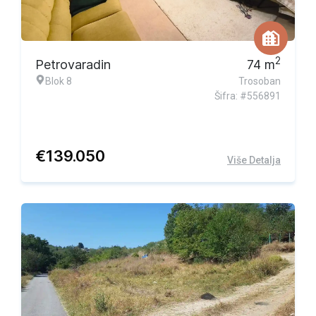
2
Petrovaradin
74
m
Blok 8
Trosoban
Šifra: #556891
€
139.050
Više Detalja