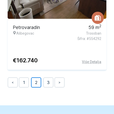
2
Petrovaradin
59
m
Alibegovac
Trosoban
Šifra: #554292
€
162.740
Više Detalja
1
2
3
<
>