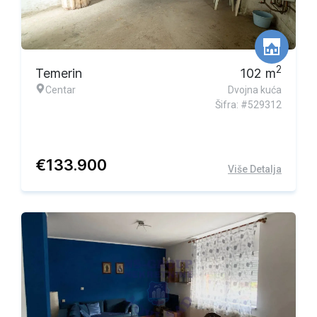
2
Temerin
102
m
Centar
Dvojna kuća
Šifra: #529312
€
133.900
Više Detalja