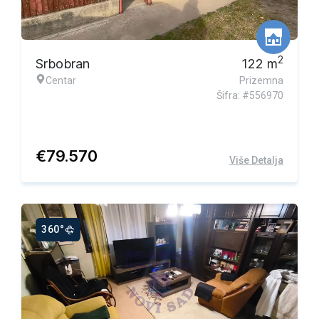
Ekskluzivna ponuda
2
Srbobran
122
m
Centar
Prizemna
Šifra: #556970
€
79.570
Više Detalja
360°