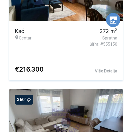
2
Kać
272
m
Centar
Spratna
Šifra: #555150
€
216.300
Više Detalja
360°