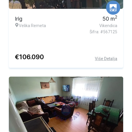
Ekskluzivna ponuda
2
Irig
50
m
Velika Remeta
Vikendica
Šifra: #567125
€
106.090
Više Detalja