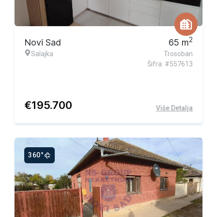
2
Novi Sad
65
m
Salajka
Trosoban
Šifra: #557613
€
195.700
Više Detalja
360°