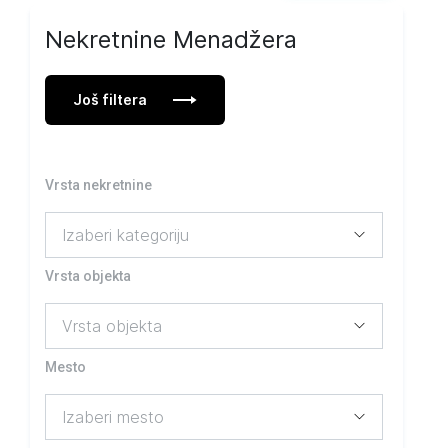
Nekretnine Menadžera
Još filtera
Vrsta nekretnine
Vrsta objekta
Mesto