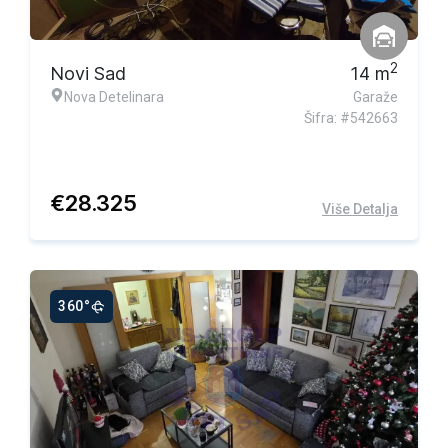
2
Novi Sad
14
m
Nova Detelinara
Garaže
Šifra: #542663
€
28.325
Više Detalja
360°