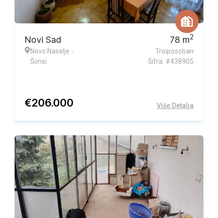
2
Novi Sad
78
m
Novo Naselje -
Troiposoban
Šonsi
Šifra: #438905
€
206.000
Više Detalja