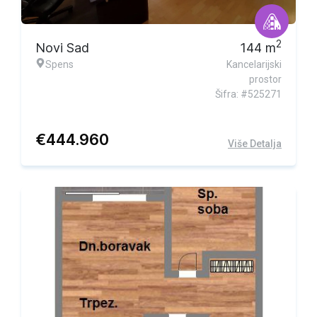
2
Novi Sad
144
m
Spens
Kancelarijski
prostor
Šifra: #525271
€
444.960
Više Detalja