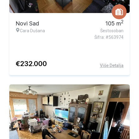
2
Novi Sad
105
m
Cara Dušana
Šestosoban
Šifra: #563974
€
232.000
Više Detalja