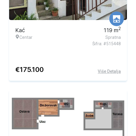
2
Kać
119
m
Centar
Spratna
Šifra: #515448
€
175.100
Više Detalja