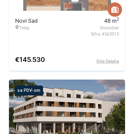
2
Novi Sad
48
m
Telep
Dvosoban
Šifra: #563010
€
145.530
Više Detalja
sa PDV-om