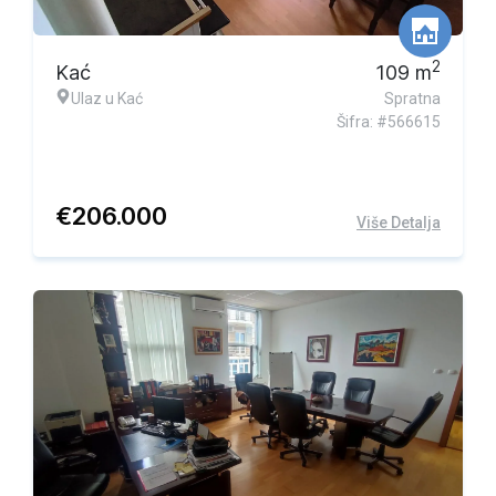
2
Kać
109
m
Ulaz u Kać
Spratna
Šifra: #566615
€
206.000
Više Detalja