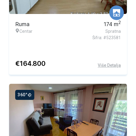
2
Ruma
174
m
Centar
Spratna
Šifra: #523581
€
164.800
Više Detalja
360°