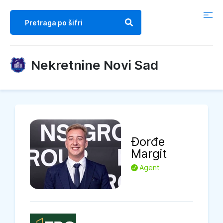
Nekretnine Novi Sad
Đorđe
Margit
L
Agent