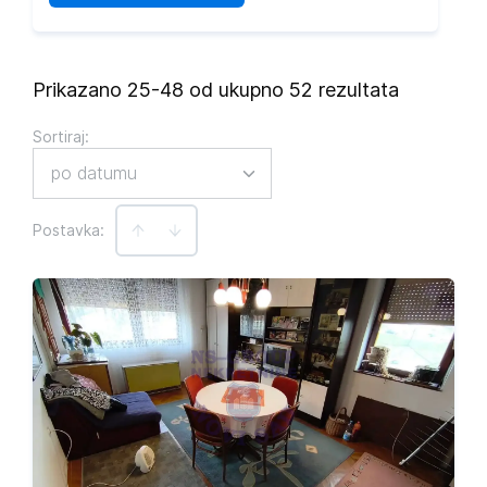
Prikazano 25-48 od ukupno 52 rezultata
Sortiraj
:
po datumu
Postavka: