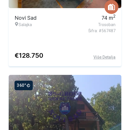
2
Novi Sad
74
m
Salajka
Trosoban
Šifra: #567487
€
128.750
Više Detalja
360°