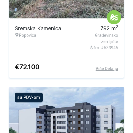
2
Sremska Kamenica
792
m
Popovica
Građevinsko
zemljište
Šifra: #533945
€
72.100
Više Detalja
sa PDV-om