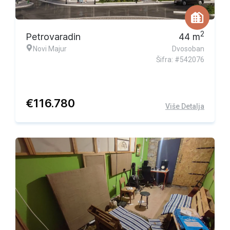
2
Petrovaradin
44
m
Novi Majur
Dvosoban
Šifra: #542076
€
116.780
Više Detalja