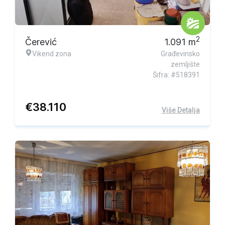
2
Čerević
1.091
m
Vikend zona
Građevinsko
zemljište
Šifra: #518391
€
38.110
Više Detalja