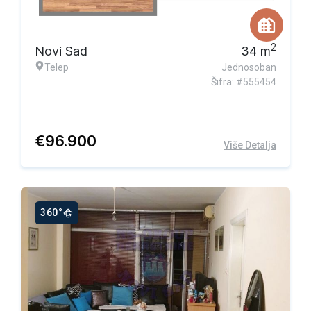
2
Novi Sad
34
m
Telep
Jednosoban
Šifra: #555454
€
96.900
Više Detalja
360°