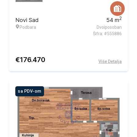
2
Novi Sad
54
m
Podbara
Dvoiposoban
Šifra: #555886
€
176.470
Više Detalja
sa PDV-om