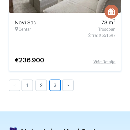
2
Novi Sad
78
m
Centar
Trosoban
Šifra: #551597
€
236.900
Više Detalja
1
2
3
<
>