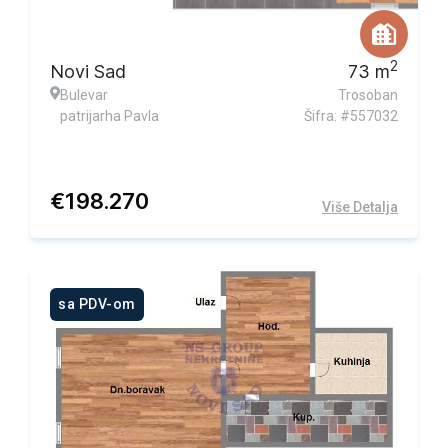
2
Novi Sad
73
m
Bulevar
Trosoban
patrijarha Pavla
Šifra: #557032
€
198.270
Više Detalja
sa PDV-om