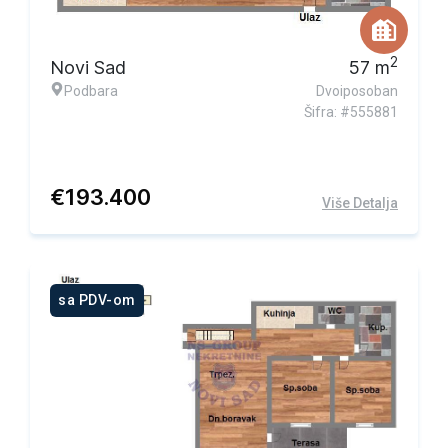
2
Novi Sad
57
m
Podbara
Dvoiposoban
Šifra: #555881
€
193.400
Više Detalja
sa PDV-om