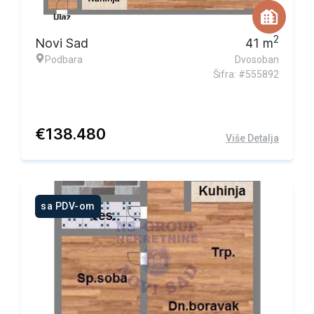
2
Novi Sad
41
m
Podbara
Dvosoban
Šifra: #555892
€
138.480
Više Detalja
sa PDV-om