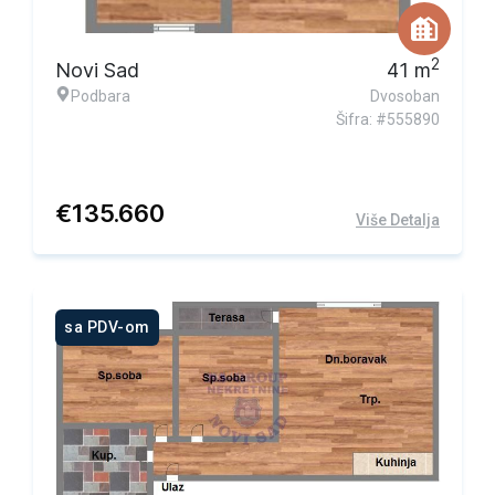
2
Novi Sad
41
m
Podbara
Dvosoban
Šifra: #555890
€
135.660
Više Detalja
sa PDV-om