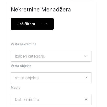
Nekretnine Menadžera
Još filtera
Vrsta nekretnine
Vrsta objekta
Mesto