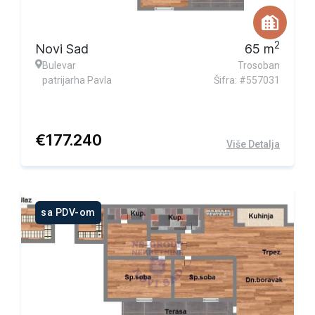
2
Novi Sad
65
m
Bulevar
Trosoban
patrijarha Pavla
Šifra: #557031
€
177.240
Više Detalja
sa PDV-om