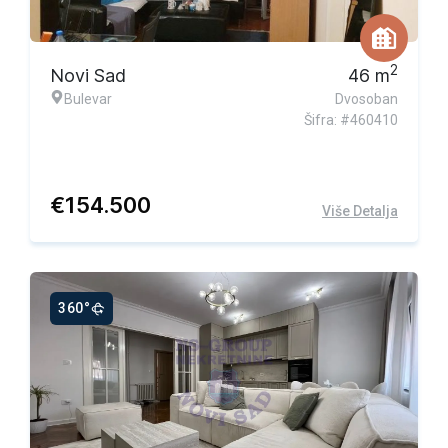
2
Novi Sad
46
m
Bulevar
Dvosoban
Šifra: #460410
€
154.500
Više Detalja
360°